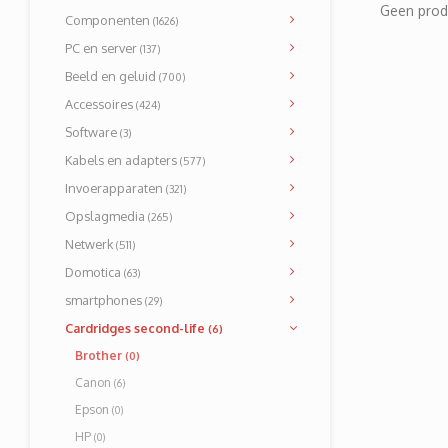
Geen prod
Componenten
(1626)
PC en server
(137)
Beeld en geluid
(700)
Accessoires
(424)
Software
(3)
Kabels en adapters
(577)
Invoerapparaten
(321)
Opslagmedia
(265)
Netwerk
(511)
Domotica
(63)
smartphones
(29)
Cardridges second-life
(6)
Brother
(0)
Canon
(6)
Epson
(0)
HP
(0)