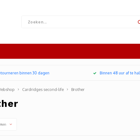
retourneren binnen 30 dagen
Binnen 48 uur af te hal
ebshop
Cardridges second-life
Brother
ther
eken