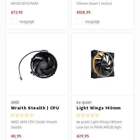
| CPU Luchtkoeler
ARGB SET4 PWM
135mm Zwart 1 stuk(s)
€73,95
€108,95
Vergelijk
Vergelijk
AMD
be quiet!
Wraith Stealth | CPU
Light Wings 140mm
Luchtkoeler |
PWM High-Speed |
Geschikt voor AM4 |
Behuizingsventilator
AMD AM4 CPU Cooler Wraith
be quiet! Light Wings 140mm
Compact
14 cm | Zwart | 1 Stuk
Stealth
case fan 1x PWM ARGB high-
speed
€8,95
€29,95