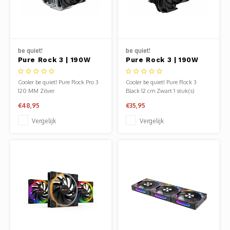
be quiet!
be quiet!
Pure Rock 3 | 190W
Pure Rock 3 | 190W
TDP | 154mm | CPU
TDP | 154mm Hoogte |
Luchtkoeler
120mm Fan | CPU
Cooler be quiet! Pure Rock Pro 3
Cooler be quiet! Pure Rock 3
Luchtkoeler
120 MM Zilver
Black 12 cm Zwart 1 stuk(s)
€48,95
€35,95
Vergelijk
Vergelijk