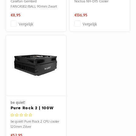
Casefan Gembird
Noctua NH-D15 Cooler
| CPU Luchtkoeler
FANCASE2/BALL 90mm Zwart
€8,95
€136,95
Vergelijk
Vergelijk
be quiet!
Pure Rock 2 | 100W
TDP | Low Profile |
CPU Luchtkoeler
be quiet! Pure Rock 2 CPU cooler
120mm Zilver
€52,95