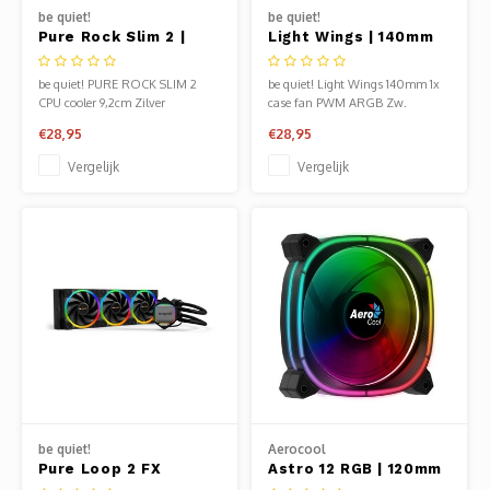
be quiet!
be quiet!
Pure Rock Slim 2 |
Light Wings | 140mm
130W TDP | 155mm
PWM Case Fan | Zwart
Hoogte | 92mm Fan |
| 1 stuk
be quiet! PURE ROCK SLIM 2
be quiet! Light Wings 140mm 1x
CPU Luchtkoeler
CPU cooler 9,2cm Zilver
case fan PWM ARGB Zw.
€28,95
€28,95
Vergelijk
Vergelijk
be quiet!
Aerocool
Pure Loop 2 FX
Astro 12 RGB | 120mm
360mm ARGB | All-in-
Case Fan