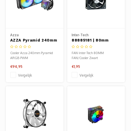
Azza
Inter-Tech
AZZA Pyramid 240mm
88885181 | 80mm
ARGB PWM | All-in-
Case Fan
One CPU Waterkoeler
Cooler Azza 240mm Pyramid
FAN Inter-Tech 80MM
ARGB PWM
FAN/Cooler Zwart
€94,95
€1,95
Vergelijk
Vergelijk