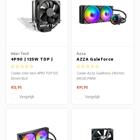
Inter-Tech
Azza
4P90 | 125W TDP |
AZZA Galeforce
92mm Fan | CPU
240mm ARGB PWM |
Luchtkoeler
All-in-One CPU
Cooler inter-tech 4P90 TDP 125
Cooler Azza Galeforce 240mm
Waterkoeler
92mm BLK
ARGB PWM
€13,95
€91,95
Vergelijk
Vergelijk