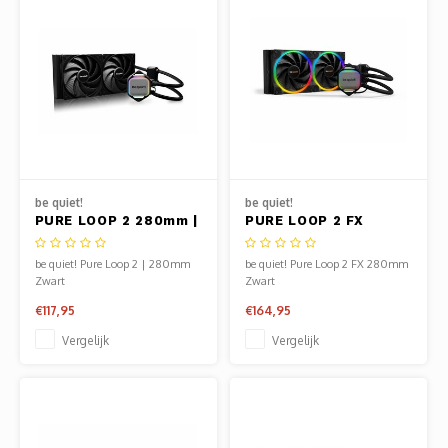
be quiet!
be quiet!
PURE LOOP 2 280mm |
PURE LOOP 2 FX
All-in-One CPU
280mm | All-in-One
Waterkoeler | Zwart
CPU Waterkoeler |
be quiet! Pure Loop 2 | 280mm
be quiet! Pure Loop 2 FX 280mm
Zwart
Zwart
Zwart
€117,95
€164,95
Vergelijk
Vergelijk