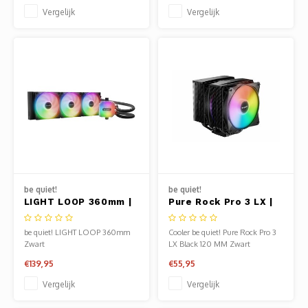
Vergelijk
Vergelijk
be quiet!
be quiet!
LIGHT LOOP 360mm |
Pure Rock Pro 3 LX |
All-in-One CPU
250W TDP | 155mm |
Waterkoeler | Zwart
CPU Luchtkoeler
be quiet! LIGHT LOOP 360mm
Cooler be quiet! Pure Rock Pro 3
Zwart
LX Black 120 MM Zwart
€139,95
€55,95
Vergelijk
Vergelijk