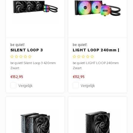
be quiet!
be quiet!
SILENT LOOP 3
LIGHT LOOP 240mm |
420mm | All-in-One
All-in-One CPU
CPU Waterkoeler |
Waterkoeler | Zwart
be quiet! Silent Loop 3 420mm
be quiet! LIGHT LOOP 240mm
Zwart
Zwart
Zwart
€152,95
€112,95
Vergelijk
Vergelijk