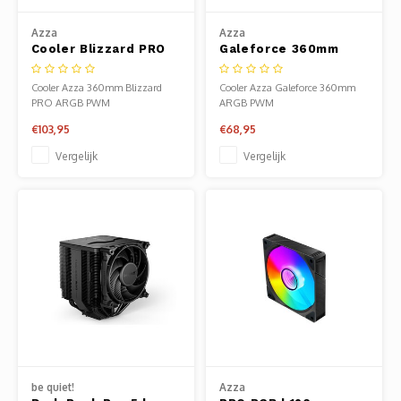
Noteb
Light
Gatew
Azza
Azza
Cooler Blizzard PRO
Galeforce 360mm
Houde
Mobie
360mm ARGB PWM |
RGB PWM | All-in-One
Netwe
All-in-One CPU
CPU Waterkoeler
Cooler Azza 360mm Blizzard
Cooler Azza Galeforce 360mm
Waterkoeler
PRO ARGB PWM
ARGB PWM
Stylu
Kabel
€103,95
€68,95
Flat 
Stekk
Vergelijk
Vergelijk
Muism
Inter
Polss
Kabel
Compu
Krimp-
Monta
Electr
Video
DVI-k
be quiet!
Azza