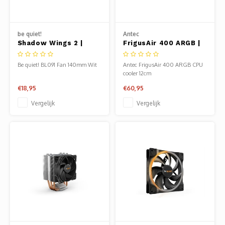
be quiet!
Antec
Shadow Wings 2 |
FrigusAir 400 ARGB |
140mm Case Fan Wit
150W TDP | 158mm
Hoogte | CPU
Be quiet! BL091 Fan 140mm Wit
Antec FrigusAir 400 ARGB CPU
Luchtkoeler
cooler 12cm
€18,95
€60,95
Vergelijk
Vergelijk