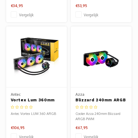
+3xFAN+Cont
€34,95
€53,95
Vergelijk
Vergelijk
Antec
Azza
Vortex Lum 360mm
Blizzard 240mm ARGB
ARGB | All-in-One CPU
PWM | All-in-One CPU
Waterkoeler | Zwart
Waterkoeler
Antec Vortex LUM 360 ARGB
Cooler Azza 240mm Blizzard
ARGB PWM
€106,95
€67,95
Vergelijk
Vergelijk