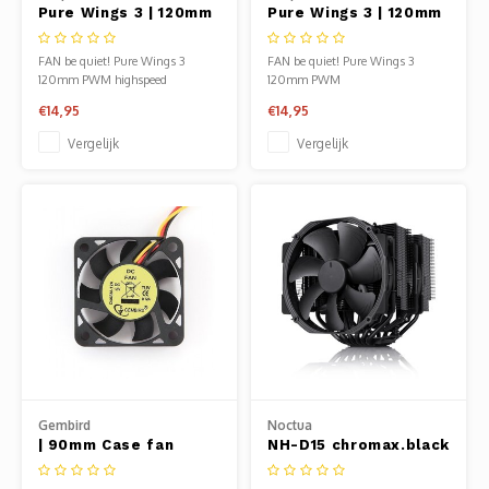
Pure Wings 3 | 120mm
Pure Wings 3 | 120mm
PWM High Speed
PWM Case Fan
Case Fan
FAN be quiet! Pure Wings 3
FAN be quiet! Pure Wings 3
120mm PWM highspeed
120mm PWM
€14,95
€14,95
Vergelijk
Vergelijk
Gembird
Noctua
| 90mm Case fan
NH-D15 chromax.black
| 250W TDP | 165mm
Hoogte | 140mm Fans