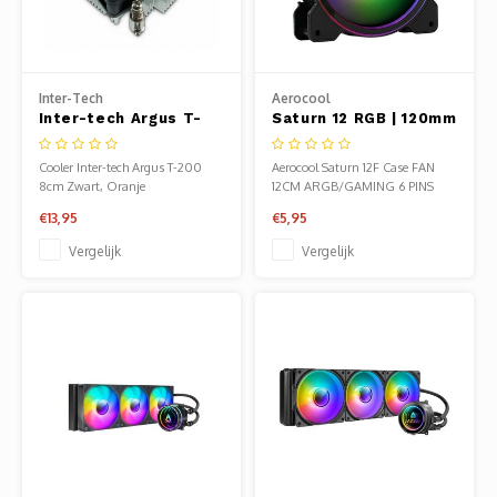
Heads
Table
Kabel
Cellu
Software
Moede
Proje
Ventil
Audio
Inter-Tech
Aerocool
Netwe
Kabels en adapters
Video
Inter-tech Argus T-
Saturn 12 RGB | 120mm
Kopte
Flat-
Netwe
200 | 85W TDP |
Case Fan
Anten
Invoerapparaten
Netvo
40mm | CPU
Cooler Inter-tech Argus T-200
Aerocool Saturn 12F Case FAN
Luchtkoeler
8cm Zwart, Oranje
12CM ARGB/GAMING 6 PINS
Micro
UPS
USB-k
PoE ad
Opslagmedia
Gehe
€13,95
€5,95
Mobie
Afsta
SATA-
Vergelijk
Vergelijk
Netwe
Netwerk
Compu
Gezic
HDMI-
Cellu
Domotica
Intern
Noteb
Seriël
Power
smartphones
Optisc
Spann
Interf
Netwe
Cardridges second-life
Oplad
Kabel
Netwe