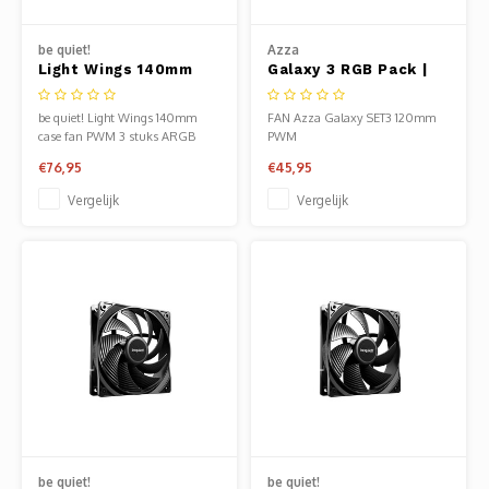
be quiet!
Azza
Light Wings 140mm
Galaxy 3 RGB Pack |
PWM High-Speed |
120mm Case Fans
140mm
be quiet! Light Wings 140mm
FAN Azza Galaxy SET3 120mm
Behuizingsventilator |
case fan PWM 3 stuks ARGB
PWM
Zwart | Triple Pack (3
€76,95
€45,95
stuks)
Vergelijk
Vergelijk
be quiet!
be quiet!