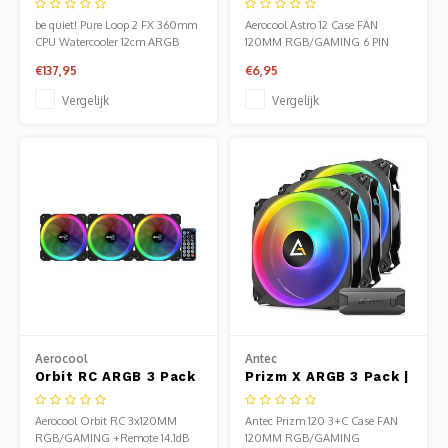
One CPU Waterkoeler
be quiet! Pure Loop 2 FX 360mm
Aerocool Astro 12 Case FAN
CPU Watercooler 12cm ARGB
120MM RGB/GAMING 6 PIN
€137,95
€6,95
Vergelijk
Vergelijk
Aerocool
Antec
Orbit RC ARGB 3 Pack
Prizm X ARGB 3 Pack |
| 120mm Case Fans
120mm Case Fans met
met Remote Control
Fan Controller
Aerocool Orbit RC 3x120MM
Antec Prizm 120 3+C Case FAN
RGB/GAMING +Remote 14.1dB
120MM RGB/GAMING