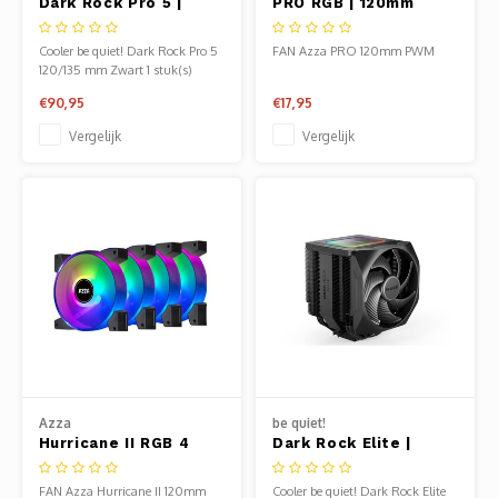
Dark Rock Pro 5 |
PRO RGB | 120mm
Heats
Displa
270W TDP | 168mm |
PWM Case Fan
CPU Luchtkoeler
Cooler be quiet! Dark Rock Pro 5
FAN Azza PRO 120mm PWM
Smart
Glasv
120/135 mm Zwart 1 stuk(s)
€90,95
€17,95
Firewa
Vergelijk
Vergelijk
Azza
be quiet!
Hurricane II RGB 4
Dark Rock Elite |
Pack | 120mm Case
280W TDP | 168mm
Fans
Hoogste | 135mm Fans
FAN Azza Hurricane II 120mm
Cooler be quiet! Dark Rock Elite