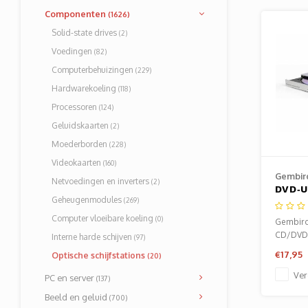
Componenten
(1626)
Solid-state drives
(2)
Voedingen
(82)
Computerbehuizingen
(229)
Hardwarekoeling
(118)
Processoren
(124)
Geluidskaarten
(2)
Moederborden
(228)
Videokaarten
(160)
Gembir
Netvoedingen en inverters
(2)
DVD‑U
Geheugenmodules
(269)
Exter
Brande
Computer vloeibare koeling
(0)
Gembird
Zilver
CD/DVD 
Interne harde schijven
(97)
Compa
€17,95
Optische schijfstations
(20)
Desig
Ver
PC en server
(137)
Beeld en geluid
(700)