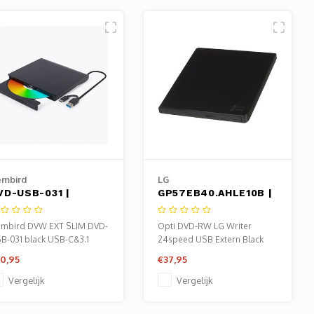
mbird
LG
VD-USB-031 |
GP57EB40.AHLE10B |
xterne DVD-Brander
Extern Optisch
8x DVD | 24x CD |
Schijfstation | DVD
mbird DVW EXT SLIM DVD-
Opti DVD-RW LG Writer
SB-C & USB 3.1 |
Super Multi DL |
B-031 black USB-C&3.1
24speed USB Extern Black
limline | Zwart
Zwart
D8x CD24
Slim
0,95
€37,95
Vergelijk
Vergelijk