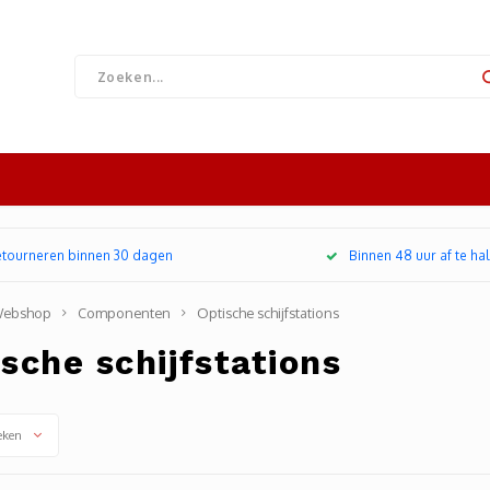
retourneren binnen 30 dagen
Binnen 48 uur af te hal
ebshop
Componenten
Optische schijfstations
sche schijfstations
eken