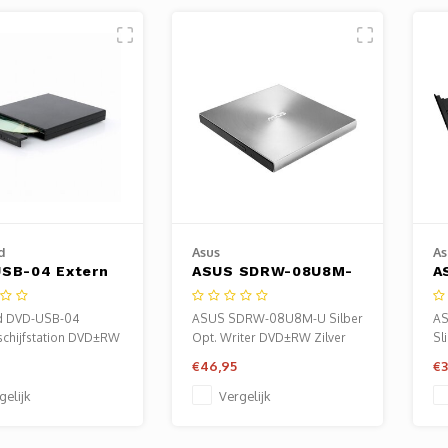
d
Asus
As
SB-04 Extern
ASUS SDRW-08U8M-
A
W-station |
U | Extern optisch
L
uiting: USB
schijfstation |
D
d DVD-USB-04
ASUS SDRW-08U8M-U Silber
AS
DVD±RW | USB-C |
U
schijfstation DVD±RW
Opt. Writer DVD±RW Zilver
Sl
Zilver
s
DV
€46,95
€3
gelijk
Vergelijk