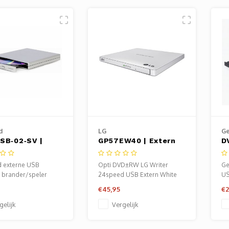
d
LG
Ge
SB‑02‑SV |
GP57EW40 | Extern
D
ne USB CD/DVD
DVD Super Multi
E
r en Speler |
Drive | USB 2.0 | Wit
| 
 externe USB
Opti DVD±RW LG Writer
Ge
 | USB 2.0 |
U
brander/speler
24speed USB Extern White
US
ct Plug & Play
S
Slim (14mm )
DV
€45,95
€2
n
gelijk
Vergelijk