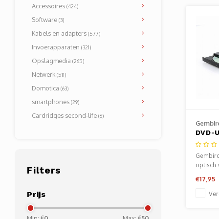
Accessoires
(424)
Software
(3)
Kabels en adapters
(577)
Invoerapparaten
(321)
Opslagmedia
(265)
Netwerk
(511)
Domotica
(63)
smartphones
(29)
Cardridges second-life
(6)
Gembir
DVD-U
DVD±R
Aansl
Gembir
optisch 
Filters
Zwart
€17,95
Prijs
Ver
Min: €
0
Max: €
50