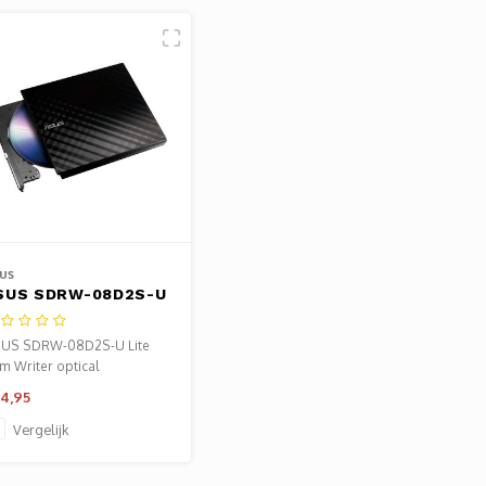
us
SUS SDRW-08D2S-U
ite | Externe
VD±RW-brander |
US SDRW-08D2S-U Lite
SB 2.0 | 8x DVD-
im Writer optical
chrijfsnelheid
D±R/RW Zwart
4,95
Vergelijk