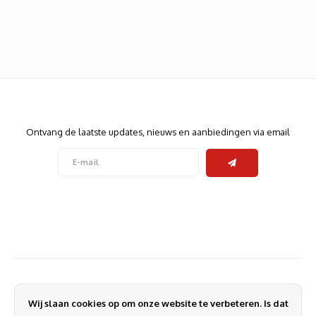
Heats
Displa
Smart
Glasv
Firewa
Nieuwsbrief
Ontvang de laatste updates, nieuws en aanbiedingen via email
Volg ons
Contact
Klantenservice
Wij slaan cookies op om onze website te verbeteren. Is dat
Mijn account