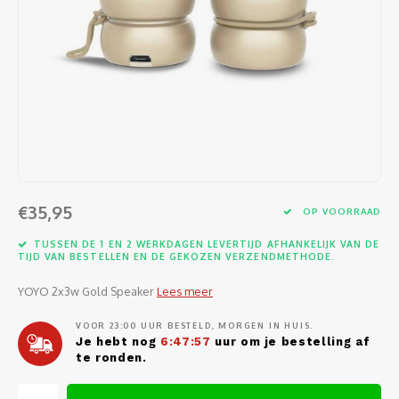
Software
Moede
Heads
Table
Kabel
Cellu
Kabels en adapters
Video
Proje
Ventil
Audio
Netwe
Invoerapparaten
Netvo
Kopte
Flat-
Netwe
Anten
Opslagmedia
Gehe
Micro
UPS
USB-k
PoE ad
Netwerk
Compu
Mobie
Afsta
SATA-
€35,95
Netwe
OP VOORRAAD
Domotica
Intern
Gezic
HDMI-
TUSSEN DE 1 EN 2 WERKDAGEN LEVERTIJD AFHANKELIJK VAN DE
Cellu
TIJD VAN BESTELLEN EN DE GEKOZEN VERZENDMETHODE.
smartphones
Optisc
Noteb
Seriël
YOYO 2x3w Gold Speaker
Lees meer
Power
Cardridges second-life
VOOR 23:00 UUR BESTELD, MORGEN IN HUIS.
Spann
Interf
Je hebt nog
6:47:56
uur om je bestelling af
Netwe
te ronden.
Oplad
Kabel
Netwe