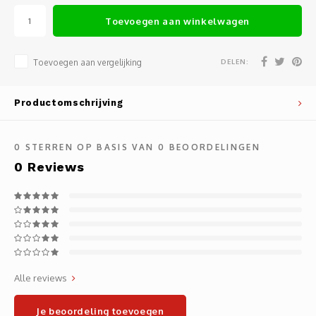
Noteb
Light
Toevoegen aan winkelwagen
Gatew
Houde
Mobie
Netwe
DELEN:
Toevoegen aan vergelijking
Stylu
Kabel
Productomschrijving
Flat 
Stekk
0
STERREN OP BASIS VAN
0
BEOORDELINGEN
Muism
Inter
0
Reviews
Polss
Kabel
Compu
Krimp-
Monta
Electr
Alle reviews
Video
DVI-k
Je beoordeling toevoegen