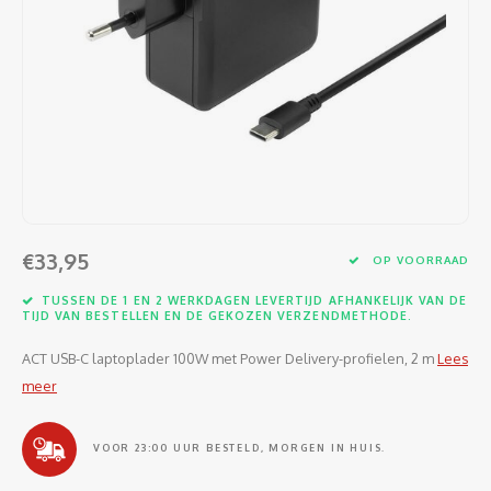
Software
Moede
Heads
Table
Kabel
Cellu
Kabels en adapters
Video
Proje
Ventil
Audio
Netwe
Invoerapparaten
Netvo
Kopte
Flat-
Netwe
Anten
Opslagmedia
Gehe
Micro
UPS
USB-k
PoE ad
Netwerk
Compu
Mobie
Afsta
SATA-
€33,95
Netwe
OP VOORRAAD
Domotica
Intern
Gezic
HDMI-
TUSSEN DE 1 EN 2 WERKDAGEN LEVERTIJD AFHANKELIJK VAN DE
Cellu
TIJD VAN BESTELLEN EN DE GEKOZEN VERZENDMETHODE.
smartphones
Optisc
Noteb
Seriël
ACT USB-C laptoplader 100W met Power Delivery-profielen, 2 m
Lees
Power
meer
Cardridges second-life
Spann
Interf
Netwe
VOOR 23:00 UUR BESTELD, MORGEN IN HUIS.
Oplad
Kabel
Netwe