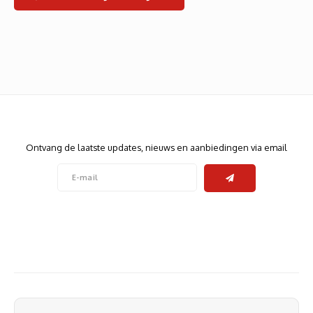
Heats
Displa
Smart
Glasv
Firewa
Nieuwsbrief
Ontvang de laatste updates, nieuws en aanbiedingen via email
Volg ons
Contact
Klantenservice