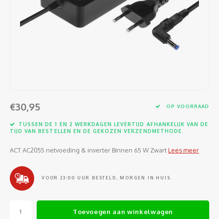
Software
Moede
Heads
Table
Kabel
Cellu
Kabels en adapters
Video
Proje
Ventil
Audio
Netwe
Invoerapparaten
Netvo
Kopte
Flat-
Netwe
Anten
Opslagmedia
Gehe
Micro
UPS
USB-k
PoE ad
Netwerk
Compu
€30,95
OP VOORRAAD
Mobie
Afsta
SATA-
Netwe
TUSSEN DE 1 EN 2 WERKDAGEN LEVERTIJD AFHANKELIJK VAN DE
Domotica
Intern
TIJD VAN BESTELLEN EN DE GEKOZEN VERZENDMETHODE.
Gezic
HDMI-
Cellu
smartphones
ACT AC2055 netvoeding & inverter Binnen 65 W Zwart
Lees meer
Optisc
Noteb
Seriël
Power
Cardridges second-life
VOOR 23:00 UUR BESTELD, MORGEN IN HUIS.
Spann
Interf
Netwe
Oplad
Kabel
Toevoegen aan winkelwagen
Netwe