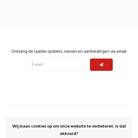
Heats
Displa
Smart
Glasv
Firewa
Nieuwsbrief
Ontvang de laatste updates, nieuws en aanbiedingen via email
Volg ons
Contact
Klantenservice
Wij slaan cookies op om onze website te verbeteren. Is dat
Mijn account
akkoord?