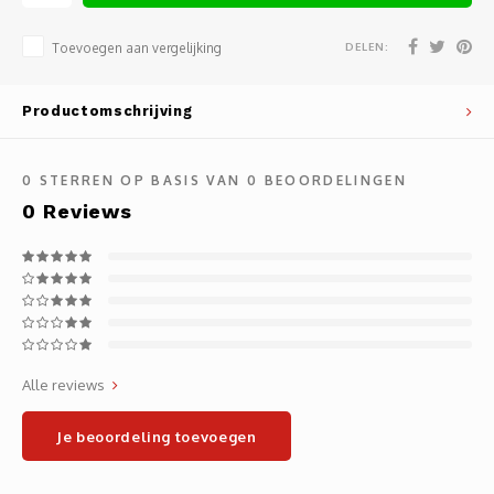
Noteb
Light
Gatew
DELEN:
Toevoegen aan vergelijking
Houde
Mobie
Netwe
Productomschrijving
Stylu
Kabel
0
STERREN OP BASIS VAN
0
BEOORDELINGEN
Flat 
Stekk
0
Reviews
Muism
Inter
Polss
Kabel
Compu
Krimp-
Alle reviews
Monta
Electr
Je beoordeling toevoegen
Video
DVI-k