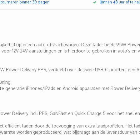
retourneren binnen 30 dagen
Binnen 48 uur af te hal
jkertijd op in een auto of vrachtwagen. Deze lader heeft 95W Power
voor 12V-24V-aansluitingen en is hierdoor te gebruiken in auto’s en
W Power Delivery PPS, verdeeld over de twee USB-C-poorten: een 
uning
te generatie iPhones/iPads en Android apparaten met Power Delivery
wer Delivery incl. PPS, GaNFast en Quick Charge 5 voor het snel en e
 efficiënt laden door de toevoeging van extra laadprofielen. Het 
r warmte worden geproduceerd, wat bijdraagt aan de levensduur van de