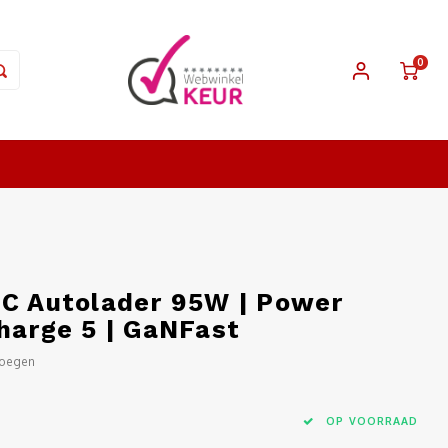
0
-C Autolader 95W | Power
harge 5 | GaNFast
voegen
OP VOORRAAD