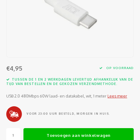
Software
Moede
Heads
Table
Kabel
Cellu
Kabels en adapters
Video
Proje
Ventil
Audio
Netwe
Invoerapparaten
Netvo
Kopte
Flat-
Netwe
Anten
Opslagmedia
Gehe
Micro
UPS
USB-k
PoE ad
Netwerk
Compu
€4,95
OP VOORRAAD
Mobie
Afsta
SATA-
Netwe
TUSSEN DE 1 EN 2 WERKDAGEN LEVERTIJD AFHANKELIJK VAN DE
Domotica
Intern
TIJD VAN BESTELLEN EN DE GEKOZEN VERZENDMETHODE.
Gezic
HDMI-
Cellu
smartphones
USB 2.0 480Mbps 60W laad- en datakabel, wit, 1 meter
Lees meer
Optisc
Noteb
Seriël
Power
Cardridges second-life
VOOR 23:00 UUR BESTELD, MORGEN IN HUIS.
Spann
Interf
Netwe
Oplad
Kabel
Toevoegen aan winkelwagen
Netwe