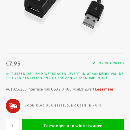
Software
Moede
Heads
Table
Kabel
Cellu
Kabels en adapters
Video
Proje
Ventil
Audio
Netwe
Invoerapparaten
Netvo
Kopte
Flat-
Netwe
Anten
Opslagmedia
Gehe
Micro
UPS
USB-k
PoE ad
Netwerk
Compu
€7,95
OP VOORRAAD
Mobie
Afsta
SATA-
Netwe
TUSSEN DE 1 EN 2 WERKDAGEN LEVERTIJD AFHANKELIJK VAN DE
Domotica
Intern
TIJD VAN BESTELLEN EN DE GEKOZEN VERZENDMETHODE.
Gezic
HDMI-
Cellu
smartphones
ACT AC6205 interface hub USB 2.0 480 Mbit/s Zwart
Lees meer
Optisc
Noteb
Seriël
Power
Cardridges second-life
VOOR 23:00 UUR BESTELD, MORGEN IN HUIS.
Spann
Interf
Netwe
Oplad
Kabel
Toevoegen aan winkelwagen
Netwe