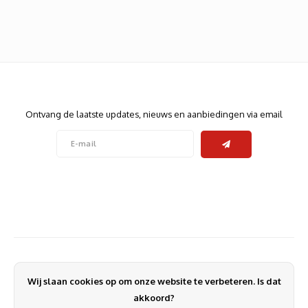
Heats
Displa
Smart
Glasv
Firewa
Nieuwsbrief
Ontvang de laatste updates, nieuws en aanbiedingen via email
Volg ons
Contact
Klantenservice
Wij slaan cookies op om onze website te verbeteren. Is dat
Mijn account
akkoord?