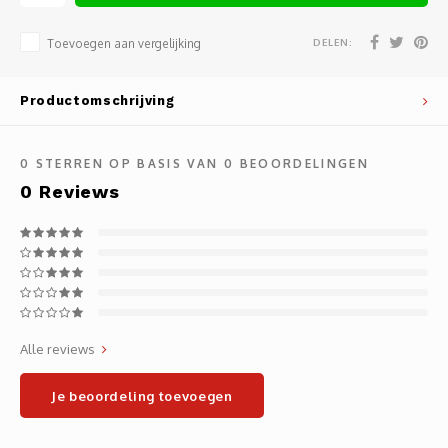
Noteb
Light
Gatew
DELEN:
Toevoegen aan vergelijking
Houde
Mobie
Netwe
Productomschrijving
Stylu
Kabel
0
STERREN OP BASIS VAN
0
BEOORDELINGEN
Flat 
Stekk
0
Reviews
Muism
Inter
Polss
Kabel
Compu
Krimp-
Alle reviews
Monta
Electr
Je beoordeling toevoegen
Video
DVI-k