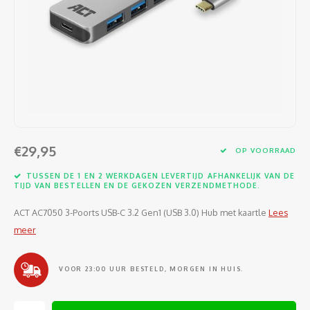
Software
Moede
Heads
Table
Kabel
Cellu
Kabels en adapters
Video
Proje
Ventil
Audio
Netwe
Invoerapparaten
Netvo
Kopte
Flat-
Netwe
Anten
Opslagmedia
Gehe
Micro
UPS
USB-k
PoE ad
Netwerk
Compu
€29,95
OP VOORRAAD
Mobie
Afsta
SATA-
Netwe
TUSSEN DE 1 EN 2 WERKDAGEN LEVERTIJD AFHANKELIJK VAN DE
Domotica
Intern
TIJD VAN BESTELLEN EN DE GEKOZEN VERZENDMETHODE.
Gezic
HDMI-
Cellu
smartphones
ACT AC7050 3-Poorts USB-C 3.2 Gen1 (USB 3.0) Hub met kaartle
Lees
Optisc
Noteb
Seriël
meer
Power
Cardridges second-life
Spann
Interf
Netwe
VOOR 23:00 UUR BESTELD, MORGEN IN HUIS.
Oplad
Kabel
Netwe