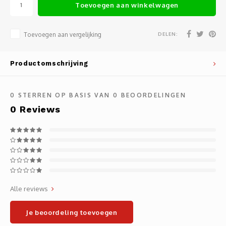
Toevoegen aan winkelwagen
Noteb
Light
Gatew
DELEN:
Toevoegen aan vergelijking
Houde
Mobie
Netwe
Stylu
Kabel
Productomschrijving
Flat 
Stekk
0
STERREN OP BASIS VAN
0
BEOORDELINGEN
0
Reviews
Muism
Inter
Polss
Kabel
Compu
Krimp-
Monta
Electr
Alle reviews
Video
DVI-k
Je beoordeling toevoegen