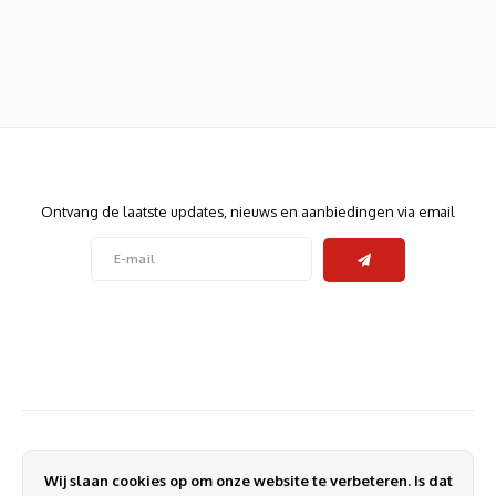
Heats
Displa
Smart
Glasv
Firewa
Nieuwsbrief
Ontvang de laatste updates, nieuws en aanbiedingen via email
Volg ons
Contact
Klantenservice
Wij slaan cookies op om onze website te verbeteren. Is dat
Mijn account