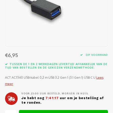
Software
Moede
Heads
Table
Kabel
Cellu
Kabels en adapters
Video
Proje
Ventil
Audio
Netwe
Invoerapparaten
Netvo
Kopte
Flat-
Netwe
Anten
Opslagmedia
Gehe
Micro
UPS
USB-k
PoE ad
Netwerk
Compu
€6,95
OP VOORRAAD
Mobie
Afsta
SATA-
Netwe
TUSSEN DE 1 EN 2 WERKDAGEN LEVERTIJD AFHANKELIJK VAN DE
Domotica
Intern
TIJD VAN BESTELLEN EN DE GEKOZEN VERZENDMETHODE.
Gezic
HDMI-
Cellu
smartphones
ACT AC7340 USB-kabel 0,2 m USB 3.2 Gen 1 (3.1 Gen 1) USB C U
Lees
Optisc
Noteb
Seriël
meer
Power
Cardridges second-life
Spann
Interf
VOOR 23:00 UUR BESTELD, MORGEN IN HUIS.
Netwe
Je hebt nog
7:41:17
uur om je bestelling af
te ronden.
Oplad
Kabel
Netwe