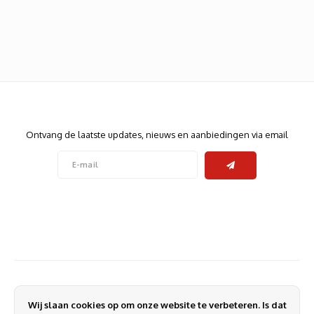
Heats
Displa
Smart
Glasv
Firewa
Nieuwsbrief
Ontvang de laatste updates, nieuws en aanbiedingen via email
Volg ons
Contact
Klantenservice
Wij slaan cookies op om onze website te verbeteren. Is dat
Mijn account