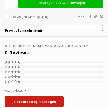
Toevoegen aan winkelwagen
Noteb
Light
Gatew
Houde
Mobie
DELEN:
Toevoegen aan vergelijking
Netwe
Stylu
Kabel
Productomschrijving
Flat 
Stekk
0
STERREN OP BASIS VAN
0
BEOORDELINGEN
0
Reviews
Muism
Inter
Polss
Kabel
Compu
Krimp-
Monta
Electr
Alle reviews
Video
DVI-k
Je beoordeling toevoegen