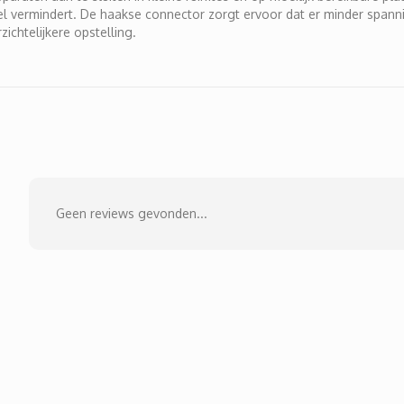
bel vermindert. De haakse connector zorgt ervoor dat er minder spa
ichtelijkere opstelling.
Geen reviews gevonden...