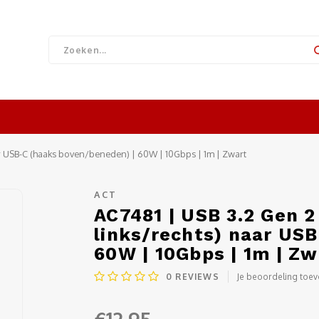
ar USB-C (haaks boven/beneden) | 60W | 10Gbps | 1m | Zwart
ACT
AC7481 | USB 3.2 Gen 2
links/rechts) naar US
60W | 10Gbps | 1m | Zw
0
REVIEWS
Je beoordeling toe