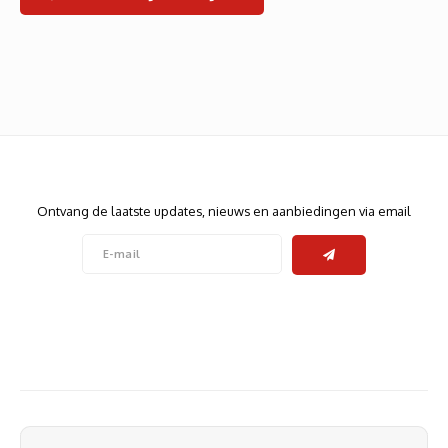
Heats
Displa
Smart
Glasv
Firewa
Nieuwsbrief
Ontvang de laatste updates, nieuws en aanbiedingen via email
Volg ons
Contact
Klantenservice