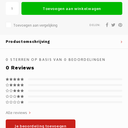
Noteb
Light
Toevoegen aan winkelwagen
Gatew
Houde
Mobie
Netwe
DELEN:
Toevoegen aan vergelijking
Stylu
Kabel
Productomschrijving
Flat 
Stekk
0
STERREN OP BASIS VAN
0
BEOORDELINGEN
Muism
Inter
0
Reviews
Polss
Kabel
Compu
Krimp-
Monta
Electr
Alle reviews
Video
DVI-k
Je beoordeling toevoegen