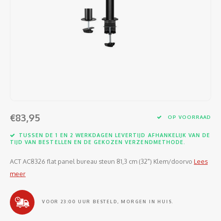
Software
Moede
Heads
Table
Kabel
Cellu
Kabels en adapters
Video
Proje
Ventil
Audio
Netwe
Invoerapparaten
Netvo
Kopte
Flat-
Netwe
Anten
Opslagmedia
Gehe
Micro
UPS
USB-k
PoE ad
Netwerk
Compu
Mobie
Afsta
SATA-
€83,95
Netwe
OP VOORRAAD
Domotica
Intern
Gezic
HDMI-
TUSSEN DE 1 EN 2 WERKDAGEN LEVERTIJD AFHANKELIJK VAN DE
Cellu
TIJD VAN BESTELLEN EN DE GEKOZEN VERZENDMETHODE.
smartphones
Optisc
Noteb
Seriël
ACT AC8326 flat panel bureau steun 81,3 cm (32") Klem/doorvo
Lees
Power
meer
Cardridges second-life
Spann
Interf
Netwe
VOOR 23:00 UUR BESTELD, MORGEN IN HUIS.
Oplad
Kabel
Netwe