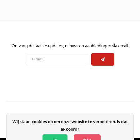
Heats
Displa
Smart
Glasv
Nieuwsbrief
Firewa
Ontvang de laatste updates, nieuws en aanbiedingen via email
Volg ons
Contact
Klantenservice
Wij slaan cookies op om onze website te verbeteren. Is dat
Mijn account
akkoord?
Ja
Nee