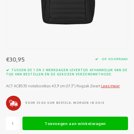
Software
Moede
Heads
Table
Kabel
Cellu
Kabels en adapters
Video
Proje
Ventil
Audio
Netwe
Invoerapparaten
Netvo
Kopte
Flat-
Netwe
Anten
Opslagmedia
Gehe
Micro
UPS
USB-k
PoE ad
€30,95
OP VOORRAAD
Netwerk
Compu
Mobie
Afsta
SATA-
TUSSEN DE 1 EN 2 WERKDAGEN LEVERTIJD AFHANKELIJK VAN DE
Netwe
TIJD VAN BESTELLEN EN DE GEKOZEN VERZENDMETHODE.
Domotica
Intern
Gezic
HDMI-
Cellu
ACT AC8535 notebooktas 43,9 cm (17.3") Rugzak Zwart
Lees meer
smartphones
Optisc
Noteb
Seriël
Power
VOOR 23:00 UUR BESTELD, MORGEN IN HUIS.
Cardridges second-life
Spann
Interf
Netwe
Toevoegen aan winkelwagen
Oplad
Kabel
Netwe