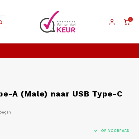
0
pe-A (Male) naar USB Type-C
voegen
OP VOORRAAD