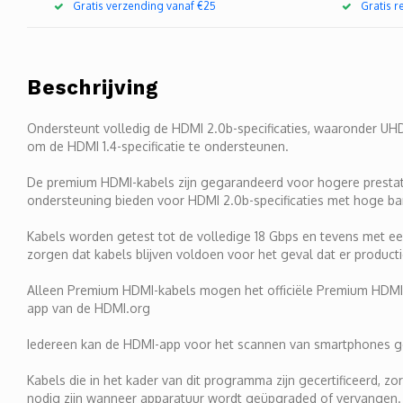
Gratis verzending vanaf €25
Gratis 
Beschrijving
Ondersteunt volledig de HDMI 2.0b-specificaties, waaronder UH
om de HDMI 1.4-specificatie te ondersteunen.
De premium HDMI-kabels zijn gegarandeerd voor hogere prestati
ondersteuning bieden voor HDMI 2.0b-specificaties met hoge b
Kabels worden getest tot de volledige 18 Gbps en tevens met een
zorgen dat kabels blijven voldoen voor het geval dat er product
Alleen Premium HDMI-kabels mogen het officiële Premium HDMI-
app van de HDMI.org
Iedereen kan de HDMI-app voor het scannen van smartphones gebr
Kabels die in het kader van dit programma zijn gecertificeerd, z
nodig zijn wanneer apparatuur wordt geüpgraded of vervangen. 4