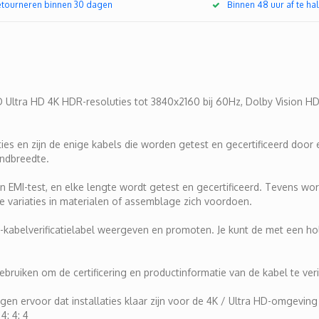
retourneren binnen 30 dagen
Binnen 48 uur af te hal
D Ultra HD 4K HDR-resoluties tot 3840x2160 bij 60Hz, Dolby Vision H
es en zijn de enige kabels die worden getest en gecertificeerd door
andbreedte.
 EMI-test, en elke lengte wordt getest en gecertificeerd. Tevens wor
ie variaties in materialen of assemblage zich voordoen.
kabelverificatielabel weergeven en promoten. Je kunt de met een 
uiken om de certificering en productinformatie van de kabel te veri
orgen ervoor dat installaties klaar zijn voor de 4K / Ultra HD-omgevi
: 4: 4