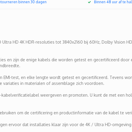
retourneren binnen 30 dagen
Binnen 48 uur af te hal
D Ultra HD 4K HDR-resoluties tot 3840x2160 bij 60Hz, Dolby Vision H
es en zijn de enige kabels die worden getest en gecertificeerd door
andbreedte.
 EMI-test, en elke lengte wordt getest en gecertificeerd. Tevens wor
ie variaties in materialen of assemblage zich voordoen.
-kabelverificatielabel weergeven en promoten. U kunt de met een h
uiken om de certificering en productinformatie van de kabel te veri
orgen ervoor dat installaties klaar zijn voor de 4K / Ultra HD-omgevi