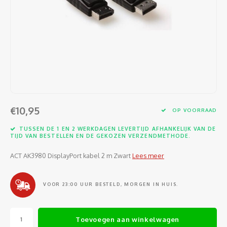
Software
Moede
Heads
Table
Kabel
Cellu
Kabels en adapters
Video
Proje
Ventil
Audio
Netwe
Invoerapparaten
Netvo
Kopte
Flat-
Netwe
Anten
Opslagmedia
Gehe
Micro
UPS
USB-k
PoE ad
Netwerk
Compu
€10,95
OP VOORRAAD
Mobie
Afsta
SATA-
Netwe
TUSSEN DE 1 EN 2 WERKDAGEN LEVERTIJD AFHANKELIJK VAN DE
Domotica
Intern
TIJD VAN BESTELLEN EN DE GEKOZEN VERZENDMETHODE.
Gezic
HDMI-
Cellu
smartphones
ACT AK3980 DisplayPort kabel 2 m Zwart
Lees meer
Optisc
Noteb
Seriël
Power
Cardridges second-life
VOOR 23:00 UUR BESTELD, MORGEN IN HUIS.
Spann
Interf
Netwe
Oplad
Kabel
Toevoegen aan winkelwagen
Netwe