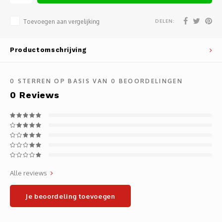
Noteb
Light
Gatew
DELEN:
Toevoegen aan vergelijking
Houde
Mobie
Netwe
Productomschrijving
Stylu
Kabel
0
STERREN OP BASIS VAN
0
BEOORDELINGEN
Flat 
Stekk
0
Reviews
Muism
Inter
Polss
Kabel
Compu
Krimp-
Alle reviews
Monta
Electr
Je beoordeling toevoegen
Video
DVI-k