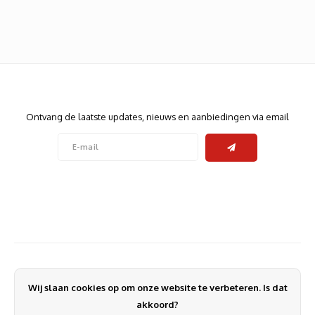
Heats
Displa
Smart
Glasv
Firewa
Nieuwsbrief
Ontvang de laatste updates, nieuws en aanbiedingen via email
Volg ons
Contact
Klantenservice
Wij slaan cookies op om onze website te verbeteren. Is dat
Mijn account
akkoord?