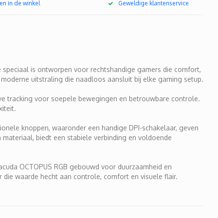
en in de winkel
Geweldige klantenservice
speciaal is ontworpen voor rechtshandige gamers die comfort,
 moderne uitstraling die naadloos aansluit bij elke gaming setup.
eve tracking voor soepele bewegingen en betrouwbare controle.
teit.
ctionele knoppen, waaronder een handige DPI-schakelaar, geven
n materiaal, biedt een stabiele verbinding en voldoende
de Baracuda OCTOPUS RGB gebouwd voor duurzaamheid en
 die waarde hecht aan controle, comfort en visuele flair.