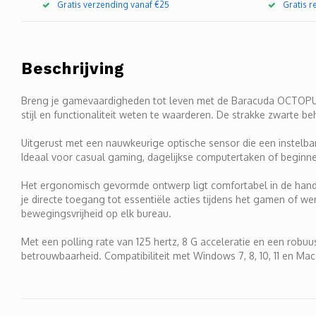
Gratis verzending vanaf €25
Gratis 
Beschrijving
Breng je gamevaardigheden tot leven met de Baracuda OCTOPUS
stijl en functionaliteit weten te waarderen. De strakke zwarte b
Uitgerust met een nauwkeurige optische sensor die een instelb
Ideaal voor casual gaming, dagelijkse computertaken of beginne
Het ergonomisch gevormde ontwerp ligt comfortabel in de hand e
je directe toegang tot essentiële acties tijdens het gamen of we
bewegingsvrijheid op elk bureau.
Met een polling rate van 125 hertz, 8 G acceleratie en een ro
betrouwbaarheid. Compatibiliteit met Windows 7, 8, 10, 11 en Mac