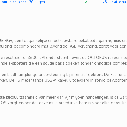
retourneren binnen 30 dagen
Binnen 48 uur af te hal
 RGB, een toegankelijke en betrouwbare bekabelde gamingmuis die 
ehuizing, gecombineerd met levendige RGB-verlichting, zorgt voor een
are resolutie tot 3600 DPI ondersteunt, levert de OCTOPUS responsi
nde e-sporters die een solide basis zoeken zonder onnodige complexi
n biedt langdurige ondersteuning bij intensief gebruik. De zes fun
rken. De 1,5 meter lange USB-A kabel, uitgevoerd in stevig gevlochte
buuste klikduurzaamheid van meer dan vijf miljoen handelingen, is 
 OS zorgt ervoor dat deze muis breed inzetbaar is voor elke gebruiker