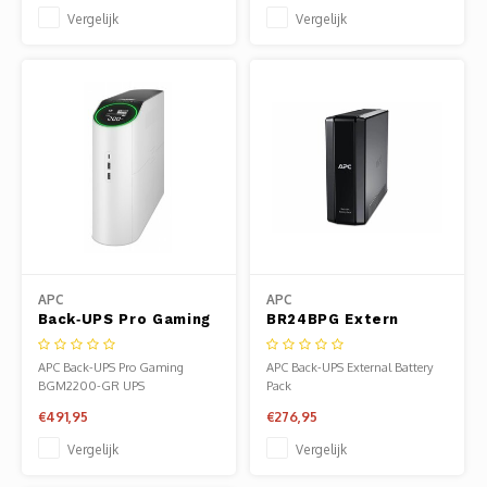
Stroompieken
Vergelijk
Vergelijk
APC
APC
Back‑UPS Pro Gaming
BR24BPG Extern
BGM2200‑GR | 2200 VA
Batterijpakket |
/ 1320 W UPS | 4x
Compatibel met
APC Back-UPS Pro Gaming
APC Back-UPS External Battery
Schuko + 2x IEC‑C13 |
Back-UPS Pro 1500VA
BGM2200-GR UPS
Pack
RGB + LCD-display
| Verlengde
€491,95
€276,95
Noodstroomvoorziening
| Automatische
Vergelijk
Vergelijk
Herlaadfunctie