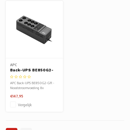
APC
Back-UPS BE850G2-
GR | 850 VA | 8
Schuko
APC Back-UPS BE850G2-GR -
Stopcontacten (6 op
Noodstroomvoeding 8x
Accu) | USB Type-A &
stopcontact,
€147,95
C | AVR
Spanningstabilisatie |
Vergelijk
Bescherming tegen
Stroomstoringen