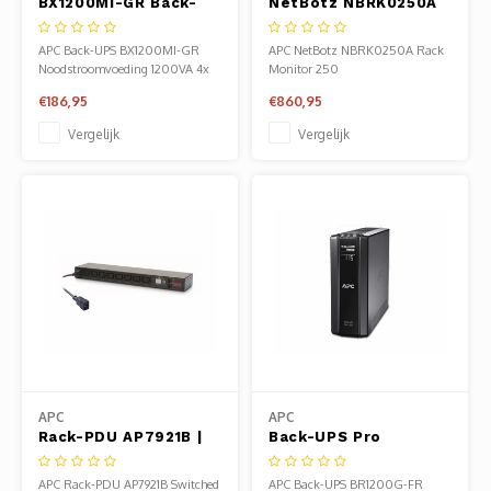
BX1200MI-GR Back-
NetBotz NBRK0250A
Heats
Displa
UPS | 1200 VA / 650 W
Rack Monitor 250
| 4 Schuko
geschikt voor
APC Back-UPS BX1200MI-GR
APC NetBotz NBRK0250A Rack
Stopcontacten |
rackmontage
Smart
Glasv
Noodstroomvoeding 1200VA 4x
Monitor 250
Automatische
stopcon
€186,95
€860,95
Spanningsregeling
Firewa
(AVR) | LED-indicator |
Vergelijk
Vergelijk
Compacte
Noodstroomvoorzi
APC
APC
Rack-PDU AP7921B |
Back-UPS Pro
Switched PDU | 8x
BR1200G-FR | 1200 VA
C13 Uitgangen | 1U
| 6 Franse/Belgische
APC Rack-PDU AP7921B Switched
APC Back-UPS BR1200G-FR