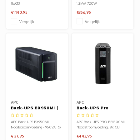
Rackmount
Stopcontacten (3 op
8xC13
1,2kVA 720W
Accu) | AVR
€1.140,95
€356,95
Spanningstabilisatie |
Bescherming tegen
Vergelijk
Vergelijk
Stroomstoringen
APC
APC
Back-UPS BX950MI |
Back-UPS Pro
950 VA | 6
BR1300MI | UPS
Stopcontacten |
Noodstroomvoeding |
APC Back-UPS BX950MI
APC Back-UPS PRO BR1300MI -
Automatische
1300VA / 780W | 8x
Noodstroomvoeding - 950VA, 6x
Noodstroomvoeding, 8x C13
Spanningcorrectie |
IEC C13 | AVR | LCD
C13, USB
uitgan
€137,95
€443,95
Bescherming Tegen
Display