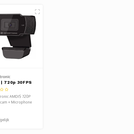
ronic
 | 720p 30FPS
Webcam met
foon
ronic AMDIS 720P
cam + Microphone
gelijk