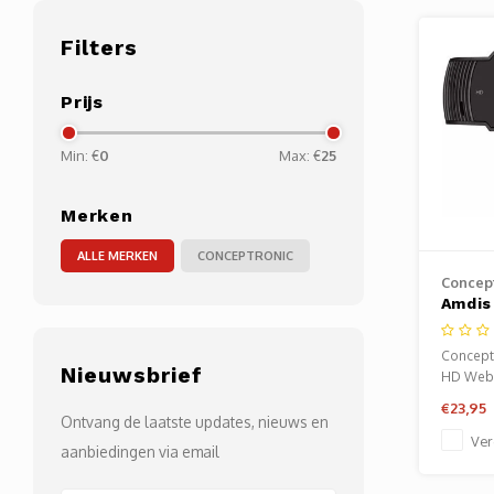
Filters
Prijs
Min: €
0
Max: €
25
Merken
ALLE MERKEN
CONCEPTRONIC
Concept
Amdis
USB 
Micro
Concept
Nieuwsbrief
HD Web
zwart
€23,95
Ontvang de laatste updates, nieuws en
Ver
aanbiedingen via email