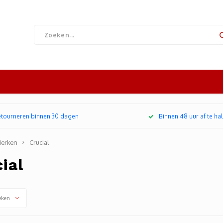
retourneren binnen 30 dagen
Binnen 48 uur af te hal
erken
Crucial
ial
eken