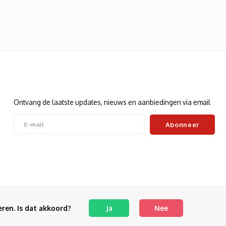
Nieuwsbrief
Ontvang de laatste updates, nieuws en aanbiedingen via email
Abonneer
Volg ons
ren. Is dat akkoord?
Ja
Nee