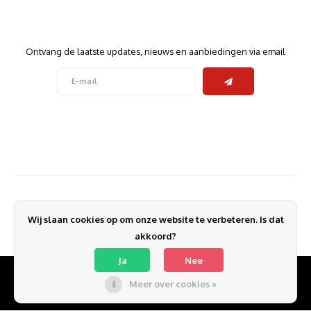
Noteb
Light
Gatew
Nieuwsbrief
Houde
Mobie
Ontvang de laatste updates, nieuws en aanbiedingen via email
Netwe
Stylu
Kabel
Volg ons
Flat 
Stekk
Muism
Inter
Contact
Polss
Kabel
Klantenservice
Compu
Krimp-
Wij slaan cookies op om onze website te verbeteren. Is dat
Mijn account
akkoord?
Monta
Electr
Ja
Nee
Meer over cookies »
Video
DVI-k
© Copyright 2026 ADT Computers - Theme by
Shopmonkey