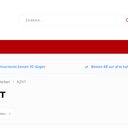
retourneren binnen 30 dagen
Binnen 48 uur af te hal
erken
NZXT
T
eken