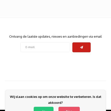
Heats
Displa
Smart
Glasv
Nieuwsbrief
Firewa
Ontvang de laatste updates, nieuws en aanbiedingen via email
Volg ons
Contact
Klantenservice
Wij slaan cookies op om onze website te verbeteren. Is dat
Mijn account
akkoord?