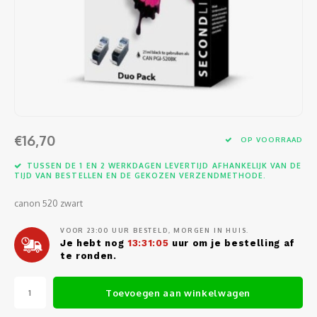
Software
Moede
Heads
Table
Kabel
Cellu
Kabels en adapters
Video
Proje
Ventil
Audio
Netwe
Invoerapparaten
Netvo
Kopte
Flat-
Netwe
Anten
Opslagmedia
Gehe
Micro
UPS
USB-k
PoE ad
€16,70
OP VOORRAAD
Netwerk
Compu
Mobie
Afsta
SATA-
TUSSEN DE 1 EN 2 WERKDAGEN LEVERTIJD AFHANKELIJK VAN DE
Netwe
TIJD VAN BESTELLEN EN DE GEKOZEN VERZENDMETHODE.
Domotica
Intern
Gezic
HDMI-
Cellu
canon 520 zwart
smartphones
Optisc
Noteb
Seriël
VOOR 23:00 UUR BESTELD, MORGEN IN HUIS.
Power
Je hebt nog
13:31:05
uur om je bestelling af
Cardridges second-life
te ronden.
Spann
Interf
Netwe
Toevoegen aan winkelwagen
Oplad
Kabel
Netwe