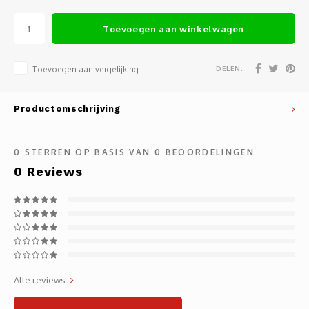
Noteb
Light
Gatew
Toevoegen aan winkelwagen
Houde
Mobie
Netwe
DELEN:
Toevoegen aan vergelijking
Stylu
Kabel
Productomschrijving
Flat 
Stekk
Muism
Inter
0
STERREN OP BASIS VAN
0
BEOORDELINGEN
0
Reviews
Polss
Kabel
Compu
Krimp-
Monta
Electr
Alle reviews
Video
DVI-k