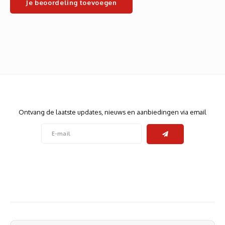
Je beoordeling toevoegen
Heats
Displa
Smart
Glasv
Firewa
Nieuwsbrief
Ontvang de laatste updates, nieuws en aanbiedingen via email
Volg ons
Contact
Klantenservice