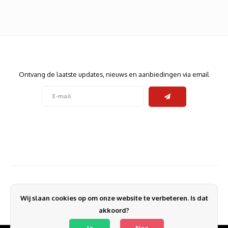
Heats
Displa
Smart
Glasv
Nieuwsbrief
Firewa
Ontvang de laatste updates, nieuws en aanbiedingen via email
Volg ons
Contact
Klantenservice
Wij slaan cookies op om onze website te verbeteren. Is dat
Mijn account
akkoord?
Ja
Nee