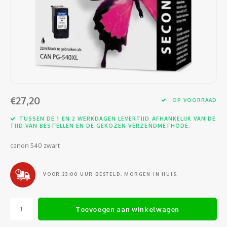
Software
Moede
Heads
Table
Kabel
Cellu
Kabels en adapters
Video
Proje
Ventil
Audio
Netwe
Invoerapparaten
Netvo
Kopte
Flat-
Netwe
Anten
Opslagmedia
Gehe
Micro
UPS
USB-k
PoE ad
€27,20
OP VOORRAAD
Netwerk
Compu
Mobie
Afsta
SATA-
TUSSEN DE 1 EN 2 WERKDAGEN LEVERTIJD AFHANKELIJK VAN DE
Netwe
TIJD VAN BESTELLEN EN DE GEKOZEN VERZENDMETHODE.
Domotica
Intern
Gezic
HDMI-
Cellu
canon 540 zwart
smartphones
Optisc
Noteb
Seriël
Power
VOOR 23:00 UUR BESTELD, MORGEN IN HUIS.
Cardridges second-life
Spann
Interf
Netwe
Toevoegen aan winkelwagen
Oplad
Kabel
Netwe