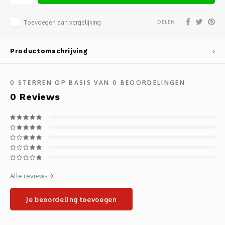
Noteb
Light
Gatew
DELEN:
Toevoegen aan vergelijking
Houde
Mobie
Netwe
Productomschrijving
Stylu
Kabel
0
STERREN OP BASIS VAN
0
BEOORDELINGEN
Flat 
Stekk
0
Reviews
Muism
Inter
Polss
Kabel
Compu
Krimp-
Alle reviews
Monta
Electr
Je beoordeling toevoegen
Video
DVI-k