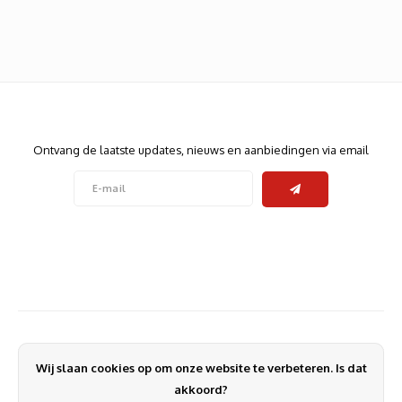
Heats
Displa
Smart
Glasv
Firewa
Nieuwsbrief
Ontvang de laatste updates, nieuws en aanbiedingen via email
Volg ons
Contact
Klantenservice
Wij slaan cookies op om onze website te verbeteren. Is dat
Mijn account
akkoord?