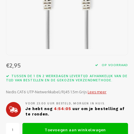
Software
Moede
Heads
Table
Kabel
Cellu
Kabels en adapters
Video
Proje
Ventil
Audio
Netwe
Invoerapparaten
Netvo
Kopte
Flat-
Netwe
Anten
Opslagmedia
Gehe
Micro
UPS
USB-k
PoE ad
Netwerk
Compu
€2,95
OP VOORRAAD
Mobie
Afsta
SATA-
Netwe
TUSSEN DE 1 EN 2 WERKDAGEN LEVERTIJD AFHANKELIJK VAN DE
Domotica
Intern
TIJD VAN BESTELLEN EN DE GEKOZEN VERZENDMETHODE.
Gezic
HDMI-
Cellu
smartphones
Nedis CAT6 UTP-Netwerkkabel/RJ45 1.5m Grijs
Lees meer
Optisc
Noteb
Seriël
Power
VOOR 23:00 UUR BESTELD, MORGEN IN HUIS.
Cardridges second-life
Je hebt nog
4:54:05
uur om je bestelling af
Spann
Interf
te ronden.
Netwe
Oplad
Kabel
Netwe
Toevoegen aan winkelwagen