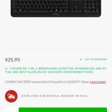
Software
Moede
Heads
Table
Kabel
Cellu
Kabels en adapters
Video
Proje
Ventil
Audio
Netwe
Invoerapparaten
Netvo
Kopte
Flat-
Netwe
Anten
Opslagmedia
Gehe
Micro
UPS
USB-k
PoE ad
Netwerk
Compu
Mobie
Afsta
SATA-
€25,95
Netwe
OP VOORRAAD
Domotica
Intern
Gezic
HDMI-
TUSSEN DE 1 EN 2 WERKDAGEN LEVERTIJD AFHANKELIJK VAN DE
Cellu
TIJD VAN BESTELLEN EN DE GEKOZEN VERZENDMETHODE.
smartphones
Optisc
Noteb
Seriël
CHERRY KW 3000 toetsenbord Draadloos QWERTY Zwart
Lees meer
Power
Cardridges second-life
Spann
Interf
Netwe
VOOR 23:00 UUR BESTELD, MORGEN IN HUIS.
Oplad
Kabel
Netwe