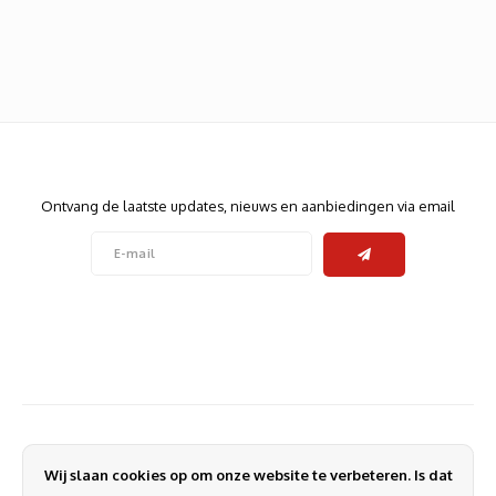
Heats
Displa
Smart
Glasv
Firewa
Nieuwsbrief
Ontvang de laatste updates, nieuws en aanbiedingen via email
Volg ons
Contact
Klantenservice
Wij slaan cookies op om onze website te verbeteren. Is dat
Mijn account