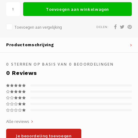
Noteb
Light
Toevoegen aan winkelwagen
Gatew
Houde
Mobie
Netwe
DELEN:
Toevoegen aan vergelijking
Stylu
Kabel
Productomschrijving
Flat 
Stekk
0
STERREN OP BASIS VAN
0
BEOORDELINGEN
Muism
Inter
0
Reviews
Polss
Kabel
Compu
Krimp-
Monta
Electr
Alle reviews
Video
DVI-k
Je beoordeling toevoegen