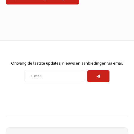
Heats
Displa
Smart
Glasv
Firewa
Nieuwsbrief
Ontvang de laatste updates, nieuws en aanbiedingen via email
Volg ons
Contact
Klantenservice