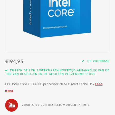
Software
Moede
Heads
Table
Kabel
Cellu
Kabels en adapters
Video
Proje
Ventil
Audio
Netwe
Invoerapparaten
Netvo
Kopte
Flat-
Netwe
Anten
Opslagmedia
Gehe
Micro
UPS
USB-k
PoE ad
Netwerk
Compu
Mobie
Afsta
SATA-
€194,95
Netwe
OP VOORRAAD
Domotica
Intern
Gezic
HDMI-
TUSSEN DE 1 EN 2 WERKDAGEN LEVERTIJD AFHANKELIJK VAN DE
Cellu
TIJD VAN BESTELLEN EN DE GEKOZEN VERZENDMETHODE.
smartphones
Optisc
Noteb
Seriël
CPU Intel Core i5-14400F processor 20 MB Smart Cache Box
Lees
Power
meer
Cardridges second-life
Spann
Interf
Netwe
VOOR 23:00 UUR BESTELD, MORGEN IN HUIS.
Oplad
Kabel
Netwe