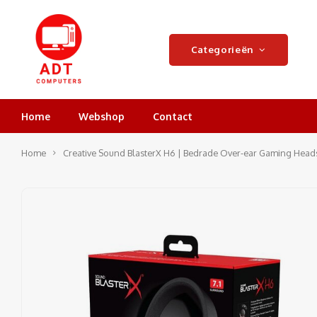
Categorieën
Home
Webshop
Contact
Home
Creative Sound BlasterX H6 | Bedrade Over-ear Gaming Head