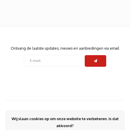
Heats
Displa
Smart
Glasv
Firewa
Nieuwsbrief
Ontvang de laatste updates, nieuws en aanbiedingen via email
Volg ons
Contact
Klantenservice
Wij slaan cookies op om onze website te verbeteren. Is dat
Mijn account
akkoord?