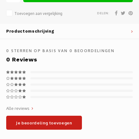
Noteb
Light
Gatew
DELEN:
Toevoegen aan vergelijking
Houde
Mobie
Netwe
Productomschrijving
Stylu
Kabel
0
STERREN OP BASIS VAN
0
BEOORDELINGEN
Flat 
Stekk
0
Reviews
Muism
Inter
Polss
Kabel
Compu
Krimp-
Alle reviews
Monta
Electr
Je beoordeling toevoegen
Video
DVI-k