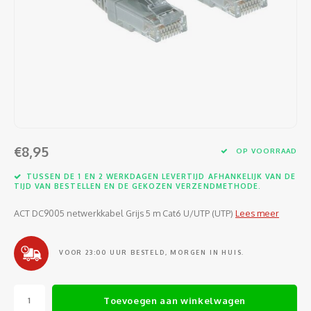
Software
Moede
Heads
Table
Kabel
Cellu
Kabels en adapters
Video
Proje
Ventil
Audio
Netwe
Invoerapparaten
Netvo
Kopte
Flat-
Netwe
Anten
Opslagmedia
Gehe
Micro
UPS
USB-k
PoE ad
Netwerk
Compu
€8,95
OP VOORRAAD
Mobie
Afsta
SATA-
Netwe
TUSSEN DE 1 EN 2 WERKDAGEN LEVERTIJD AFHANKELIJK VAN DE
Domotica
Intern
TIJD VAN BESTELLEN EN DE GEKOZEN VERZENDMETHODE.
Gezic
HDMI-
Cellu
smartphones
ACT DC9005 netwerkkabel Grijs 5 m Cat6 U/UTP (UTP)
Lees meer
Optisc
Noteb
Seriël
Power
Cardridges second-life
VOOR 23:00 UUR BESTELD, MORGEN IN HUIS.
Spann
Interf
Netwe
Oplad
Kabel
Toevoegen aan winkelwagen
Netwe