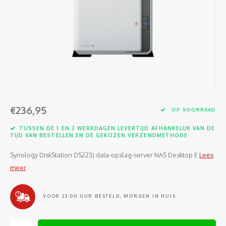
Software
Moede
Heads
Table
Kabel
Cellu
Kabels en adapters
Video
Proje
Ventil
Audio
Netwe
Invoerapparaten
Netvo
Kopte
Flat-
Netwe
Anten
Opslagmedia
Gehe
Micro
UPS
USB-k
PoE ad
Netwerk
Compu
€236,95
OP VOORRAAD
Mobie
Afsta
SATA-
Netwe
TUSSEN DE 1 EN 2 WERKDAGEN LEVERTIJD AFHANKELIJK VAN DE
Domotica
Intern
TIJD VAN BESTELLEN EN DE GEKOZEN VERZENDMETHODE.
Gezic
HDMI-
Cellu
smartphones
Synology DiskStation DS223J data-opslag-server NAS Desktop E
Lees
Optisc
Noteb
Seriël
meer
Power
Cardridges second-life
Spann
Interf
Netwe
VOOR 23:00 UUR BESTELD, MORGEN IN HUIS.
Oplad
Kabel
Netwe