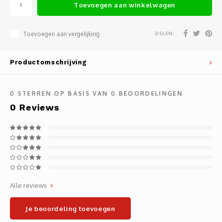
Toevoegen aan winkelwagen
Noteb
Light
Gatew
DELEN:
Toevoegen aan vergelijking
Houde
Mobie
Netwe
Stylu
Kabel
Productomschrijving
Flat 
Stekk
0
STERREN OP BASIS VAN
0
BEOORDELINGEN
0
Reviews
Muism
Inter
Polss
Kabel
Compu
Krimp-
Monta
Electr
Alle reviews
Video
DVI-k
Je beoordeling toevoegen