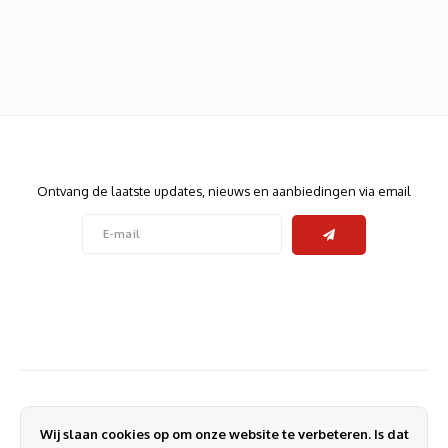
Heats
Displa
Smart
Glasv
Firewa
Nieuwsbrief
Ontvang de laatste updates, nieuws en aanbiedingen via email
Volg ons
Contact
Klantenservice
Wij slaan cookies op om onze website te verbeteren. Is dat
Mijn account