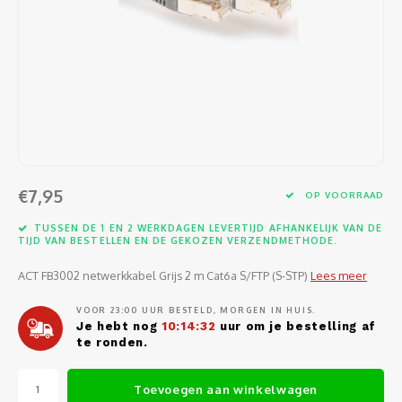
Software
Moede
Heads
Table
Kabel
Cellu
Kabels en adapters
Video
Proje
Ventil
Audio
Netwe
Invoerapparaten
Netvo
Kopte
Flat-
Netwe
Anten
Opslagmedia
Gehe
Micro
UPS
USB-k
PoE ad
Netwerk
Compu
€7,95
OP VOORRAAD
Mobie
Afsta
SATA-
Netwe
TUSSEN DE 1 EN 2 WERKDAGEN LEVERTIJD AFHANKELIJK VAN DE
Domotica
Intern
TIJD VAN BESTELLEN EN DE GEKOZEN VERZENDMETHODE.
Gezic
HDMI-
Cellu
smartphones
ACT FB3002 netwerkkabel Grijs 2 m Cat6a S/FTP (S-STP)
Lees meer
Optisc
Noteb
Seriël
Power
VOOR 23:00 UUR BESTELD, MORGEN IN HUIS.
Cardridges second-life
Je hebt nog
10:14:32
uur om je bestelling af
Spann
Interf
te ronden.
Netwe
Oplad
Kabel
Netwe
Toevoegen aan winkelwagen