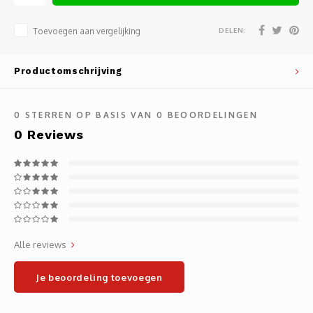
Noteb
Light
Gatew
DELEN:
Toevoegen aan vergelijking
Houde
Mobie
Netwe
Productomschrijving
Stylu
Kabel
0
STERREN OP BASIS VAN
0
BEOORDELINGEN
Flat 
Stekk
0
Reviews
Muism
Inter
Polss
Kabel
Compu
Krimp-
Alle reviews
Monta
Electr
Je beoordeling toevoegen
Video
DVI-k