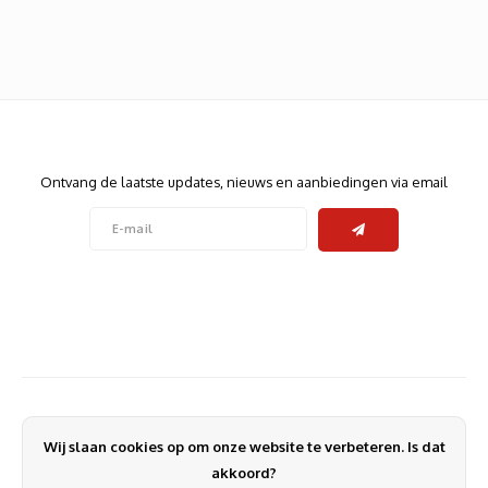
Heats
Displa
Smart
Glasv
Firewa
Nieuwsbrief
Ontvang de laatste updates, nieuws en aanbiedingen via email
Volg ons
Contact
Klantenservice
Wij slaan cookies op om onze website te verbeteren. Is dat
Mijn account
akkoord?