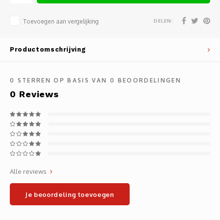
Noteb
Light
Gatew
DELEN:
Toevoegen aan vergelijking
Houde
Mobie
Netwe
Productomschrijving
Stylu
Kabel
0
STERREN OP BASIS VAN
0
BEOORDELINGEN
Flat 
Stekk
0
Reviews
Muism
Inter
Polss
Kabel
Compu
Krimp-
Alle reviews
Monta
Electr
Je beoordeling toevoegen
Video
DVI-k