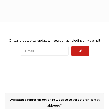
Heats
Displa
Smart
Glasv
Firewa
Nieuwsbrief
Ontvang de laatste updates, nieuws en aanbiedingen via email
Volg ons
Contact
Klantenservice
Wij slaan cookies op om onze website te verbeteren. Is dat
Mijn account
akkoord?