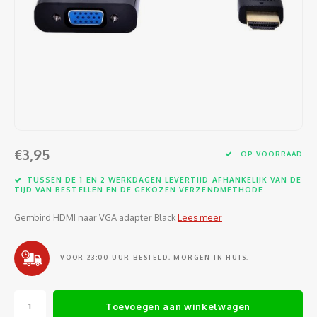
Software
Moede
Heads
Table
Kabel
Cellu
Kabels en adapters
Video
Proje
Ventil
Audio
Netwe
Invoerapparaten
Netvo
Kopte
Flat-
Netwe
Anten
Opslagmedia
Gehe
Micro
UPS
USB-k
PoE ad
Netwerk
Compu
€3,95
OP VOORRAAD
Mobie
Afsta
SATA-
Netwe
TUSSEN DE 1 EN 2 WERKDAGEN LEVERTIJD AFHANKELIJK VAN DE
Domotica
Intern
TIJD VAN BESTELLEN EN DE GEKOZEN VERZENDMETHODE.
Gezic
HDMI-
Cellu
smartphones
Gembird HDMI naar VGA adapter Black
Lees meer
Optisc
Noteb
Seriël
Power
Cardridges second-life
VOOR 23:00 UUR BESTELD, MORGEN IN HUIS.
Spann
Interf
Netwe
Oplad
Kabel
Toevoegen aan winkelwagen
Netwe