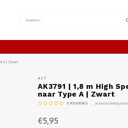
e A | Zwart
ACT
AK3791 | 1,8 m High S
naar Type A | Zwart
0
REVIEWS
Je beoordeling toe
€5,95