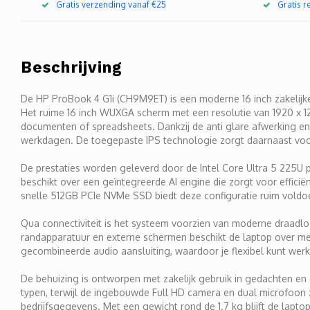
Gratis verzending vanaf €25
Gratis 
Beschrijving
De HP ProBook 4 G1i (CH9M9ET) is een moderne 16 inch zakelijk
Het ruime 16 inch WUXGA scherm met een resolutie van 1920 x 1200
documenten of spreadsheets. Dankzij de anti glare afwerking en 
werkdagen. De toegepaste IPS technologie zorgt daarnaast voor 
De prestaties worden geleverd door de Intel Core Ultra 5 225U 
beschikt over een geïntegreerde AI engine die zorgt voor effi
snelle 512GB PCIe NVMe SSD biedt deze configuratie ruim voldoend
Qua connectiviteit is het systeem voorzien van moderne draadlo
randapparatuur en externe schermen beschikt de laptop over me
gecombineerde audio aansluiting, waardoor je flexibel kunt we
De behuizing is ontworpen met zakelijk gebruik in gedachten en
typen, terwijl de ingebouwde Full HD camera en dual microfoon
bedrijfsgegevens. Met een gewicht rond de 1.7 kg blijft de lapt