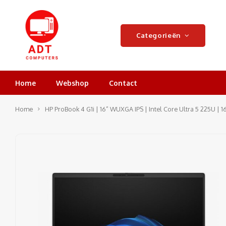
Categorieën
Home
Webshop
Contact
Home
HP ProBook 4 G1i | 16” WUXGA IPS | Intel Core Ultra 5 225U | 