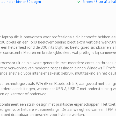
retourneren binnen 30 dagen
Binnen 48 uur af te hal
e laptop die is ontworpen voor professionals die behoefte hebben aa
 pixels en een 16:10 beeldverhouding biedt extra verticale werkruimt
een helderheid rond de 300 nits blijft het beeld goed zichtbaar en i
consistente kleuren en brede kijkhoeken, wat prettig is bij samenwe
processor uit de nieuwste generatie, met meerdere cores en threads e
ciëntere verwerking van moderne toepassingen binnen Windows 11 Pro
e snelheid voor intensief zakelijk gebruik, multitasking en het gelijk
ze technologie zoals WiFi 6E en Bluetooth 5.3, aangevuld met een gi
erdere aansluitingen, waaronder USB-A, USB-C met ondersteuning vo
rken op kantoor of onderweg.
 combineert een strak design met praktische eigenschappen. Het toet
 zorgen voor heldere videomeetings. De aanwezigheid van een TPM 2.
op goed draagbaar en geschikt voor hybride werken.