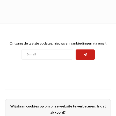
Heats
Displa
Smart
Glasv
Firewa
Nieuwsbrief
Ontvang de laatste updates, nieuws en aanbiedingen via email
Volg ons
Contact
Klantenservice
Wij slaan cookies op om onze website te verbeteren. Is dat
Mijn account
akkoord?