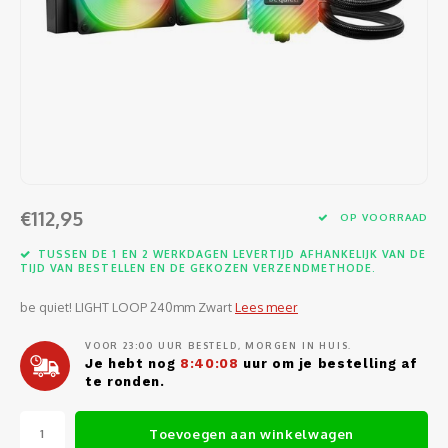
Software
Moede
Heads
Table
Kabel
Cellu
Kabels en adapters
Video
Proje
Ventil
Audio
Netwe
Invoerapparaten
Netvo
Kopte
Flat-
Netwe
Anten
Opslagmedia
Gehe
Micro
UPS
USB-k
PoE ad
Netwerk
Compu
€112,95
OP VOORRAAD
Mobie
Afsta
SATA-
Netwe
TUSSEN DE 1 EN 2 WERKDAGEN LEVERTIJD AFHANKELIJK VAN DE
Domotica
Intern
TIJD VAN BESTELLEN EN DE GEKOZEN VERZENDMETHODE.
Gezic
HDMI-
Cellu
smartphones
be quiet! LIGHT LOOP 240mm Zwart
Lees meer
Optisc
Noteb
Seriël
Power
VOOR 23:00 UUR BESTELD, MORGEN IN HUIS.
Cardridges second-life
Je hebt nog
8:40:08
uur om je bestelling af
Spann
Interf
te ronden.
Netwe
Oplad
Kabel
Netwe
Toevoegen aan winkelwagen