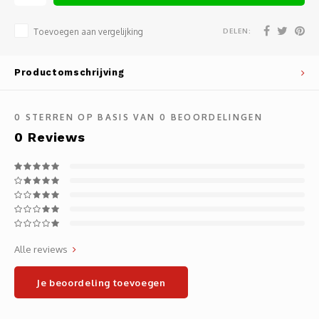
Noteb
Light
Gatew
DELEN:
Toevoegen aan vergelijking
Houde
Mobie
Netwe
Productomschrijving
Stylu
Kabel
0
STERREN OP BASIS VAN
0
BEOORDELINGEN
Flat 
Stekk
0
Reviews
Muism
Inter
Polss
Kabel
Compu
Krimp-
Alle reviews
Monta
Electr
Je beoordeling toevoegen
Video
DVI-k