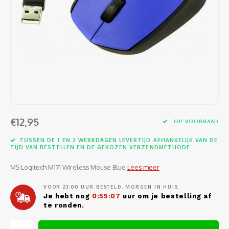
Software
Moede
Heads
Table
Kabel
Cellu
Kabels en adapters
Video
Proje
Ventil
Audio
Netwe
Invoerapparaten
Netvo
Kopte
Flat-
Netwe
Anten
Opslagmedia
Gehe
Micro
UPS
USB-k
PoE ad
Netwerk
Compu
Mobie
Afsta
SATA-
€12,95
Netwe
OP VOORRAAD
Domotica
Intern
Gezic
HDMI-
TUSSEN DE 1 EN 2 WERKDAGEN LEVERTIJD AFHANKELIJK VAN DE
Cellu
TIJD VAN BESTELLEN EN DE GEKOZEN VERZENDMETHODE.
smartphones
Optisc
Noteb
Seriël
MS Logitech M171 Wireless Mouse Blue
Lees meer
Power
Cardridges second-life
VOOR 23:00 UUR BESTELD, MORGEN IN HUIS.
Spann
Interf
Je hebt nog
0:55:07
uur om je bestelling af
Netwe
te ronden.
Oplad
Kabel
Netwe