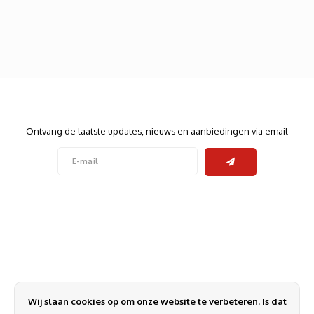
Heats
Displa
Smart
Glasv
Firewa
Nieuwsbrief
Ontvang de laatste updates, nieuws en aanbiedingen via email
Volg ons
Contact
Klantenservice
Wij slaan cookies op om onze website te verbeteren. Is dat
Mijn account