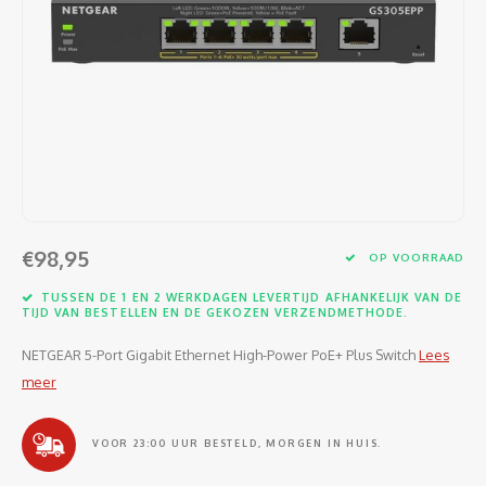
Software
Moede
Heads
Table
Kabel
Cellu
Kabels en adapters
Video
Proje
Ventil
Audio
Netwe
Invoerapparaten
Netvo
Kopte
Flat-
Netwe
Anten
Opslagmedia
Gehe
Micro
UPS
USB-k
PoE ad
Netwerk
Compu
Mobie
Afsta
SATA-
€98,95
Netwe
OP VOORRAAD
Domotica
Intern
Gezic
HDMI-
TUSSEN DE 1 EN 2 WERKDAGEN LEVERTIJD AFHANKELIJK VAN DE
Cellu
TIJD VAN BESTELLEN EN DE GEKOZEN VERZENDMETHODE.
smartphones
Optisc
Noteb
Seriël
NETGEAR 5-Port Gigabit Ethernet High-Power PoE+ Plus Switch
Lees
Power
meer
Cardridges second-life
Spann
Interf
Netwe
VOOR 23:00 UUR BESTELD, MORGEN IN HUIS.
Oplad
Kabel
Netwe