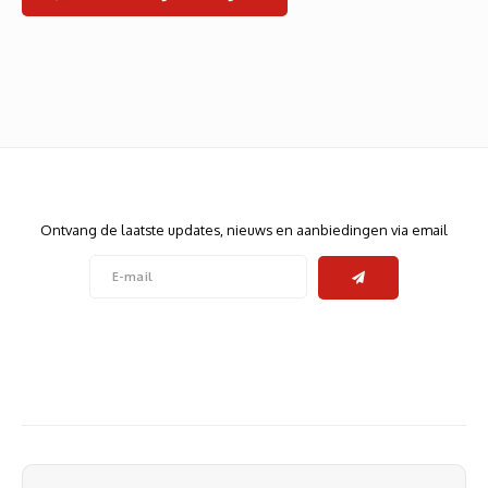
Heats
Displa
Smart
Glasv
Firewa
Nieuwsbrief
Ontvang de laatste updates, nieuws en aanbiedingen via email
Volg ons
Contact
Klantenservice