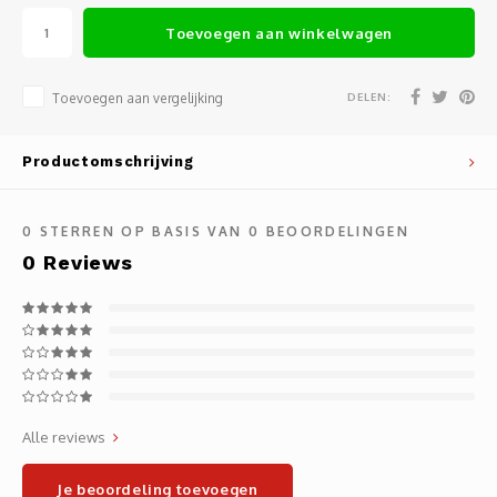
Noteb
Light
Toevoegen aan winkelwagen
Gatew
Houde
Mobie
Netwe
DELEN:
Toevoegen aan vergelijking
Stylu
Kabel
Productomschrijving
Flat 
Stekk
0
STERREN OP BASIS VAN
0
BEOORDELINGEN
Muism
Inter
0
Reviews
Polss
Kabel
Compu
Krimp-
Monta
Electr
Alle reviews
Video
DVI-k
Je beoordeling toevoegen