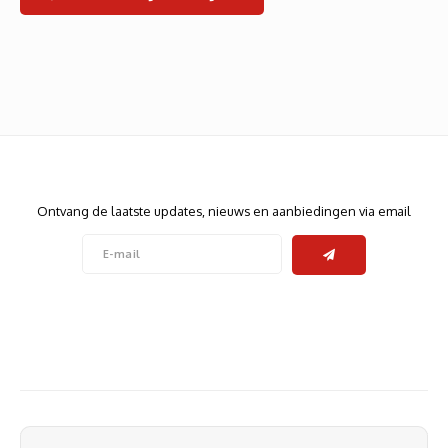
Heats
Displa
Smart
Glasv
Firewa
Nieuwsbrief
Ontvang de laatste updates, nieuws en aanbiedingen via email
Volg ons
Contact
Klantenservice