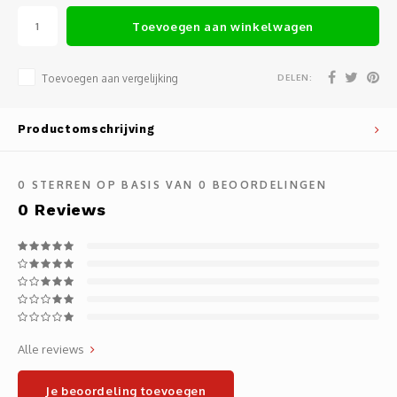
Noteb
Light
Toevoegen aan winkelwagen
Gatew
Houde
Mobie
Netwe
DELEN:
Toevoegen aan vergelijking
Stylu
Kabel
Productomschrijving
Flat 
Stekk
0
STERREN OP BASIS VAN
0
BEOORDELINGEN
Muism
Inter
0
Reviews
Polss
Kabel
Compu
Krimp-
Monta
Electr
Alle reviews
Video
DVI-k
Je beoordeling toevoegen