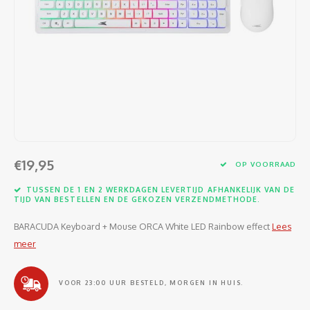
Software
Moede
Heads
Table
Kabel
Cellu
Kabels en adapters
Video
Proje
Ventil
Audio
Netwe
Invoerapparaten
Netvo
Kopte
Flat-
Netwe
Anten
Opslagmedia
Gehe
Micro
UPS
USB-k
PoE ad
Netwerk
Compu
Mobie
Afsta
SATA-
€19,95
Netwe
OP VOORRAAD
Domotica
Intern
Gezic
HDMI-
TUSSEN DE 1 EN 2 WERKDAGEN LEVERTIJD AFHANKELIJK VAN DE
Cellu
TIJD VAN BESTELLEN EN DE GEKOZEN VERZENDMETHODE.
smartphones
Optisc
Noteb
Seriël
BARACUDA Keyboard + Mouse ORCA White LED Rainbow effect
Lees
Power
meer
Cardridges second-life
Spann
Interf
Netwe
VOOR 23:00 UUR BESTELD, MORGEN IN HUIS.
Oplad
Kabel
Netwe