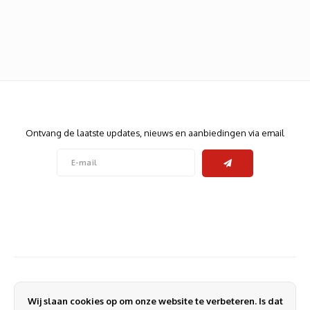
Heats
Displa
Smart
Glasv
Firewa
Nieuwsbrief
Ontvang de laatste updates, nieuws en aanbiedingen via email
Volg ons
Contact
Klantenservice
Wij slaan cookies op om onze website te verbeteren. Is dat
Mijn account