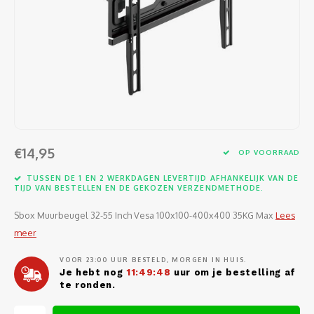
Software
Moede
Heads
Table
Kabel
Cellu
Kabels en adapters
Video
Proje
Ventil
Audio
Netwe
Invoerapparaten
Netvo
Kopte
Flat-
Netwe
Anten
Opslagmedia
Gehe
Micro
UPS
USB-k
PoE ad
Netwerk
Compu
€14,95
OP VOORRAAD
Mobie
Afsta
SATA-
Netwe
TUSSEN DE 1 EN 2 WERKDAGEN LEVERTIJD AFHANKELIJK VAN DE
Domotica
Intern
TIJD VAN BESTELLEN EN DE GEKOZEN VERZENDMETHODE.
Gezic
HDMI-
Cellu
smartphones
Sbox Muurbeugel 32-55 Inch Vesa 100x100-400x400 35KG Max
Lees
Optisc
Noteb
Seriël
meer
Power
Cardridges second-life
Spann
Interf
VOOR 23:00 UUR BESTELD, MORGEN IN HUIS.
Netwe
Je hebt nog
11:49:48
uur om je bestelling af
te ronden.
Oplad
Kabel
Netwe