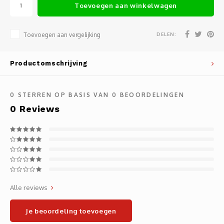
Toevoegen aan winkelwagen
Noteb
Light
Gatew
Houde
Mobie
DELEN:
Toevoegen aan vergelijking
Netwe
Stylu
Kabel
Productomschrijving
Flat 
Stekk
0
STERREN OP BASIS VAN
0
BEOORDELINGEN
0
Reviews
Muism
Inter
Polss
Kabel
Compu
Krimp-
Monta
Electr
Alle reviews
Video
DVI-k
Je beoordeling toevoegen