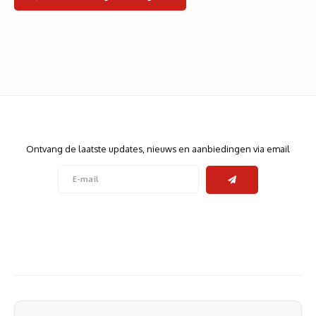
Heats
Displa
Smart
Glasv
Firewa
Nieuwsbrief
Ontvang de laatste updates, nieuws en aanbiedingen via email
Volg ons
Contact
Klantenservice