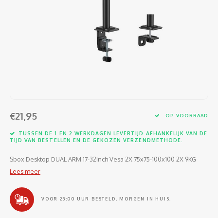
Software
Moede
Heads
Table
Kabel
Cellu
Kabels en adapters
Video
Proje
Ventil
Audio
Netwe
Invoerapparaten
Netvo
Kopte
Flat-
Netwe
Anten
Opslagmedia
Gehe
Micro
UPS
USB-k
PoE ad
Netwerk
Compu
Mobie
Afsta
SATA-
€21,95
Netwe
OP VOORRAAD
Domotica
Intern
Gezic
HDMI-
TUSSEN DE 1 EN 2 WERKDAGEN LEVERTIJD AFHANKELIJK VAN DE
Cellu
TIJD VAN BESTELLEN EN DE GEKOZEN VERZENDMETHODE.
smartphones
Optisc
Noteb
Seriël
Sbox Desktop DUAL ARM 17-32Inch Vesa 2X 75x75-100x100 2X 9KG
Power
Lees meer
Cardridges second-life
Spann
Interf
Netwe
VOOR 23:00 UUR BESTELD, MORGEN IN HUIS.
Oplad
Kabel
Netwe