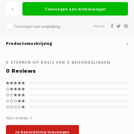
Noteb
Light
Toevoegen aan winkelwagen
Gatew
Houde
Mobie
Netwe
DELEN:
Toevoegen aan vergelijking
Stylu
Kabel
Productomschrijving
Flat 
Stekk
0
STERREN OP BASIS VAN
0
BEOORDELINGEN
Muism
Inter
0
Reviews
Polss
Kabel
Compu
Krimp-
Monta
Electr
Alle reviews
Video
DVI-k
Je beoordeling toevoegen