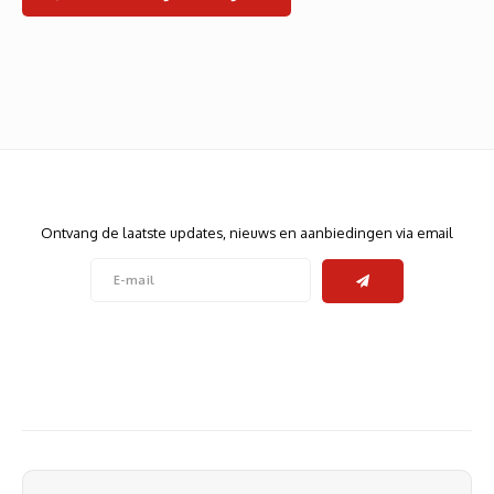
Heats
Displa
Smart
Glasv
Firewa
Nieuwsbrief
Ontvang de laatste updates, nieuws en aanbiedingen via email
Volg ons
Contact
Klantenservice