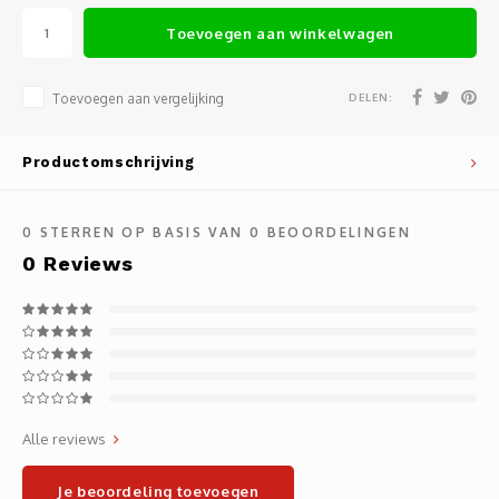
Noteb
Light
Toevoegen aan winkelwagen
Gatew
Houde
Mobie
Netwe
DELEN:
Toevoegen aan vergelijking
Stylu
Kabel
Productomschrijving
Flat 
Stekk
0
STERREN OP BASIS VAN
0
BEOORDELINGEN
Muism
Inter
0
Reviews
Polss
Kabel
Compu
Krimp-
Monta
Electr
Alle reviews
Video
DVI-k
Je beoordeling toevoegen