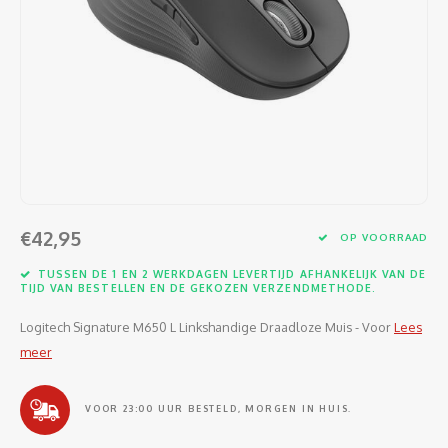
Software
Moede
Heads
Table
Kabel
Cellu
Kabels en adapters
Video
Proje
Ventil
Audio
Netwe
Invoerapparaten
Netvo
Kopte
Flat-
Netwe
Anten
Opslagmedia
Gehe
Micro
UPS
USB-k
PoE ad
Netwerk
Compu
Mobie
Afsta
SATA-
€42,95
Netwe
OP VOORRAAD
Domotica
Intern
Gezic
HDMI-
TUSSEN DE 1 EN 2 WERKDAGEN LEVERTIJD AFHANKELIJK VAN DE
Cellu
TIJD VAN BESTELLEN EN DE GEKOZEN VERZENDMETHODE.
smartphones
Optisc
Noteb
Seriël
Logitech Signature M650 L Linkshandige Draadloze Muis - Voor
Lees
Power
meer
Cardridges second-life
Spann
Interf
Netwe
VOOR 23:00 UUR BESTELD, MORGEN IN HUIS.
Oplad
Kabel
Netwe