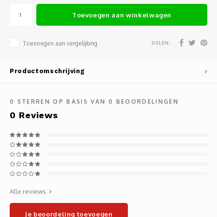
Noteb
Light
Toevoegen aan winkelwagen
Gatew
Houde
Mobie
Netwe
DELEN:
Toevoegen aan vergelijking
Stylu
Kabel
Productomschrijving
Flat 
Stekk
0
STERREN OP BASIS VAN
0
BEOORDELINGEN
Muism
Inter
0
Reviews
Polss
Kabel
Compu
Krimp-
Monta
Electr
Alle reviews
Video
DVI-k
Je beoordeling toevoegen