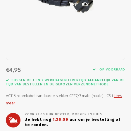
Software
Moede
Heads
Table
Kabel
Cellu
Kabels en adapters
Video
Proje
Ventil
Audio
Netwe
Invoerapparaten
Netvo
Kopte
Flat-
Netwe
Anten
Opslagmedia
Gehe
Micro
UPS
USB-k
PoE ad
Netwerk
Compu
Mobie
Afsta
SATA-
€4,95
Netwe
OP VOORRAAD
Domotica
Intern
Gezic
HDMI-
TUSSEN DE 1 EN 2 WERKDAGEN LEVERTIJD AFHANKELIJK VAN DE
Cellu
TIJD VAN BESTELLEN EN DE GEKOZEN VERZENDMETHODE.
smartphones
Optisc
Noteb
Seriël
ACT Stroomkabel randaarde stekker CEE7/7 male (haaks) - C5 1
Lees
Power
meer
Cardridges second-life
Spann
Interf
Netwe
VOOR 23:00 UUR BESTELD, MORGEN IN HUIS.
Je hebt nog
1:36:09
uur om je bestelling af
Oplad
Kabel
te ronden.
Netwe