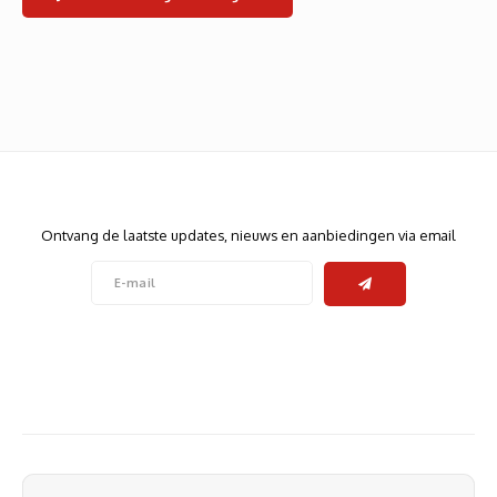
Heats
Displa
Smart
Glasv
Firewa
Nieuwsbrief
Ontvang de laatste updates, nieuws en aanbiedingen via email
Volg ons
Contact
Klantenservice