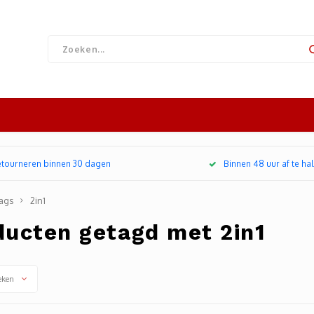
retourneren binnen 30 dagen
Binnen 48 uur af te hal
ags
2in1
ducten getagd met 2in1
eken