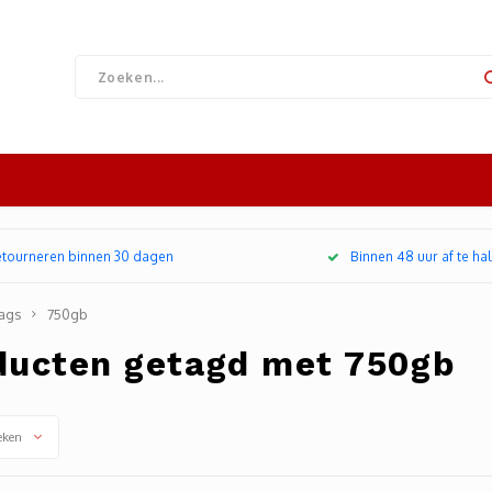
retourneren binnen 30 dagen
Binnen 48 uur af te hal
ags
750gb
ducten getagd met 750gb
eken