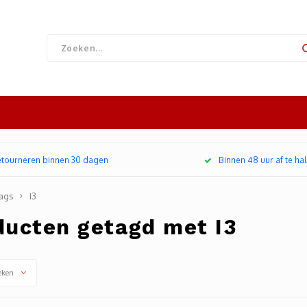
retourneren binnen 30 dagen
Binnen 48 uur af te hal
ags
I3
ducten getagd met I3
eken