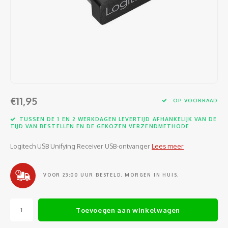
Software
Moede
Heads
Table
Kabel
Cellu
Kabels en adapters
Video
Proje
Ventil
Audio
Netwe
Invoerapparaten
Netvo
Kopte
Flat-
Netwe
Anten
Opslagmedia
Gehe
Micro
UPS
USB-k
PoE ad
€11,95
OP VOORRAAD
Netwerk
Compu
Mobie
Afsta
SATA-
TUSSEN DE 1 EN 2 WERKDAGEN LEVERTIJD AFHANKELIJK VAN DE
Netwe
TIJD VAN BESTELLEN EN DE GEKOZEN VERZENDMETHODE.
Domotica
Intern
Gezic
HDMI-
Cellu
Logitech USB Unifying Receiver USB-ontvanger
Lees meer
smartphones
Optisc
Noteb
Seriël
Power
VOOR 23:00 UUR BESTELD, MORGEN IN HUIS.
Cardridges second-life
Spann
Interf
Netwe
Toevoegen aan winkelwagen
Oplad
Kabel
Netwe