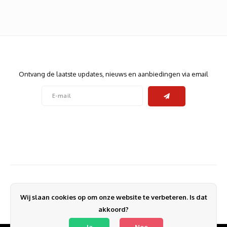
Heats
Displa
Smart
Glasv
Nieuwsbrief
Firewa
Ontvang de laatste updates, nieuws en aanbiedingen via email
Volg ons
Contact
Klantenservice
Wij slaan cookies op om onze website te verbeteren. Is dat
Mijn account
akkoord?
Ja
Nee