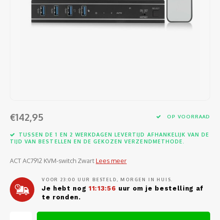
Software
Moede
Heads
Table
Kabel
Cellu
Kabels en adapters
Video
Proje
Ventil
Audio
Netwe
Invoerapparaten
Netvo
Kopte
Flat-
Netwe
Anten
Opslagmedia
Gehe
Micro
UPS
USB-k
PoE ad
Netwerk
Compu
Mobie
Afsta
SATA-
€142,95
Netwe
OP VOORRAAD
Domotica
Intern
Gezic
HDMI-
TUSSEN DE 1 EN 2 WERKDAGEN LEVERTIJD AFHANKELIJK VAN DE
Cellu
TIJD VAN BESTELLEN EN DE GEKOZEN VERZENDMETHODE.
smartphones
Optisc
Noteb
Seriël
ACT AC7912 KVM-switch Zwart
Lees meer
Power
Cardridges second-life
VOOR 23:00 UUR BESTELD, MORGEN IN HUIS.
Spann
Interf
Je hebt nog
11:13:56
uur om je bestelling af
Netwe
te ronden.
Oplad
Kabel
Netwe