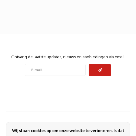
Heats
Displa
Smart
Glasv
Firewa
Nieuwsbrief
Ontvang de laatste updates, nieuws en aanbiedingen via email
Volg ons
Contact
Klantenservice
Wij slaan cookies op om onze website te verbeteren. Is dat
Mijn account